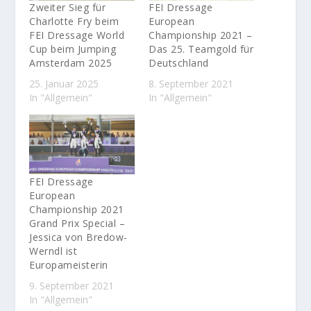
Zweiter Sieg für
FEI Dressage
Charlotte Fry beim
European
FEI Dressage World
Championship 2021 –
Cup beim Jumping
Das 25. Teamgold für
Amsterdam 2025
Deutschland
25. Januar 2025
8. September 2021
In "Allgemein"
In "Allgemein"
FEI Dressage
European
Championship 2021
Grand Prix Special –
Jessica von Bredow-
Werndl ist
Europameisterin
9. September 2021
In "Allgemein"