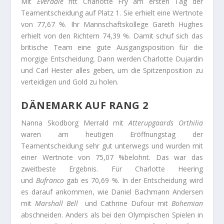
Mit
Everdale
ritt Charlotte Fry am ersten Tag der
Teamentscheidung auf Platz 1. Sie erhielt eine Wertnote
von 77,67 %. Ihr Mannschaftskollege Gareth Hughes
erhielt von den Richtern 74,39 %. Damit schuf sich das
britische Team eine gute Ausgangsposition für die
morgige Entscheidung. Dann werden Charlotte Dujardin
und Carl Hester alles geben, um die Spitzenposition zu
verteidigen und Gold zu holen.
DÄNEMARK AUF RANG 2
Nanna Skodborg Merrald mit
Atterupgaards Orthilia
waren am heutigen Eröffnungstag der
Teamentscheidung sehr gut unterwegs und wurden mit
einer Wertnote von 75,07 %belohnt. Das war das
zweitbeste Ergebnis. Für Charlotte Heering
und
Bufranco
gab es 70,69 %. In der Entscheidung wird
es darauf ankommen, wie Daniel Bachmann Andersen
mit
Marshall Bell
und Cathrine Dufour mit
Bohemian
abschneiden. Anders als bei den Olympischen Spielen in