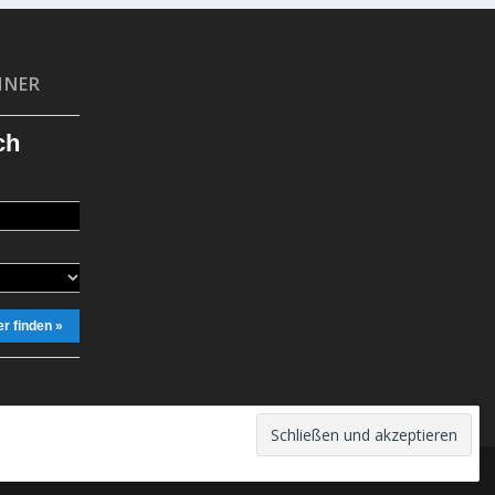
HNER
ch
r finden »