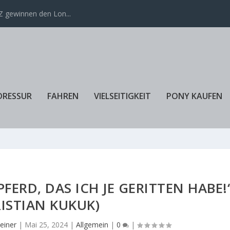
 gewinnen den Lon...
DRESSUR
FAHREN
VIELSEITIGKEIT
PONY KAUFEN
PFERD, DAS ICH JE GERITTEN HABE!
ISTIAN KUKUK)
einer
|
Mai 25, 2024
|
Allgemein
|
0
|