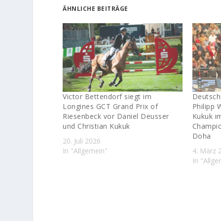
ÄHNLICHE BEITRÄGE
Victor Bettendorf siegt im
Deutsch
Longines GCT Grand Prix of
Philipp 
Riesenbeck vor Daniel Deusser
Kukuk i
und Christian Kukuk
Champio
Doha
20. Juli 2026
In "Allgemein"
4. März 
In "Allg