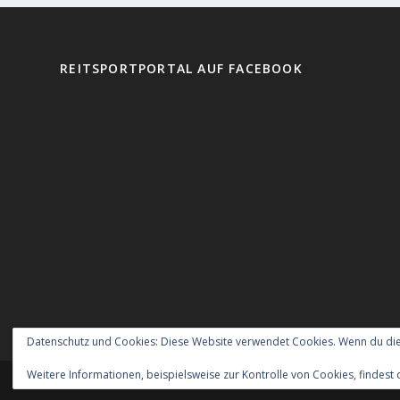
REITSPORTPORTAL AUF FACEBOOK
Datenschutz und Cookies: Diese Website verwendet Cookies. Wenn du die
Weitere Informationen, beispielsweise zur Kontrolle von Cookies, findest 
Entworfen von
| Unterstützt von
Elegant Themes
WordPr