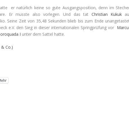
atte er natürlich keine so gute Ausgangsposition, denn im Steche
aare. Er musste also vorlegen. Und das tat
Christian Kukuk
au
ko. Seine Zeit von 35,48 Sekunden blieb bis zum Ende unangetastet
eck e.V. den Sieg in dieser internationalen Springprüfung vor
Marcu
oroquada I
unter dem Sattel hatte.
 & Co.)
Mehr