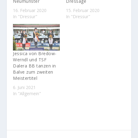
Neumünster
Dressage
16. Februar 2020
15. Februar 2020
In "Dressur"
In "Dressur"
Jessica von Bredow-
Werndl und TSF
Dalera BB tanzen in
Balve zum zweiten
Meistertitel
6. Juni 2021
In "Allgemein"