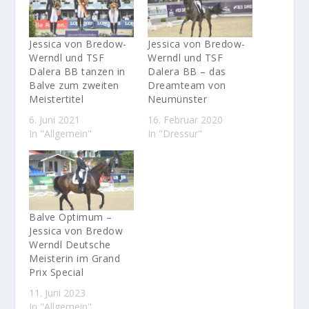
Jessica von Bredow-
Jessica von Bredow-
Werndl und TSF
Werndl und TSF
Dalera BB tanzen in
Dalera BB – das
Balve zum zweiten
Dreamteam von
Meistertitel
Neumünster
6. Juni 2021
16. Februar 2020
In "Allgemein"
In "Dressur"
Balve Optimum –
Jessica von Bredow
Werndl Deutsche
Meisterin im Grand
Prix Special
11. Juni 2023
In "Allgemein"