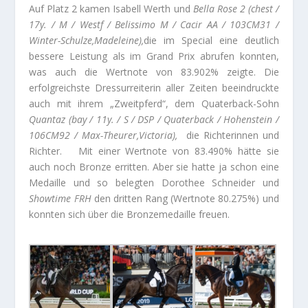
Auf Platz 2 kamen Isabell Werth und
Bella Rose 2 (chest /
17y. / M / Westf / Belissimo M / Cacir AA / 103CM31 /
Winter-Schulze,Madeleine),
die im Special eine deutlich
bessere Leistung als im Grand Prix abrufen konnten,
was auch die Wertnote von 83.902% zeigte. Die
erfolgreichste Dressurreiterin aller Zeiten beeindruckte
auch mit ihrem „Zweitpferd“, dem Quaterback-Sohn
Quantaz (bay / 11y. / S / DSP / Quaterback / Hohenstein /
106CM92 / Max-Theurer,Victoria),
die Richterinnen und
Richter. Mit einer Wertnote von 83.490% hätte sie
auch noch Bronze erritten. Aber sie hatte ja schon eine
Medaille und so belegten Dorothee Schneider und
Showtime FRH
den dritten Rang (Wertnote 80.275%) und
konnten sich über die Bronzemedaille freuen.