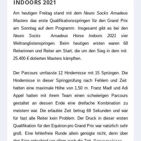
INDOORS 2021
Am heutigen Freitag stand mit dem
Neuro Socks Amadeus
Masters
das erste Qualifikationsspringen für den Grand Prix
am Sonntag auf dem Programm. Insgesamt gibt es bei den
Neuro Socks Amadeus Horse Indoors 2021
vier
Weltranglistenspringen. Beim heutigen ersten waren 68
Reiterinnen und Reiter am Start, die um den Sieg in dem mit
25.400 € dotierten Masters kämpften.
Der Parcours umfasste 12 Hindernisse mit 15 Sprüngen. Die
Hindernisse in dieser Springprüfung nach Fehlern und Zeit
hatten eine maximale Höhe von 1,50 m. Franz Madl und Adi
Appel hatten mit ihrem Team einen schwierigen Parcours
gestaltet an dessen Ende eine dreifache Kombination zu
meistern war. Die erlaubte Zeit betrug 69 Sekunden und war
für fast alle Reiter kein Problem. Der Druck in dieser ersten
Qualifikation für den Equitron-pro Grand Prix war natürlich sehr
groß. Eine fehlerfreie Runde allein genügte nicht, denn über
den Sieg entschied vor allem auch die Zeit.
Parcoursskizze.