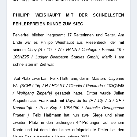
PHILIPP WEISHAUPT MIT DER SCHNELLSTEN
FEHLERFREIEN RUNDE ZUM SIEG
Fehlerfrei blieben insgesamt 17 Reiterinnen und Reiter. Am
Ende war es Philipp Weishaupt aus Riesenbeck, der mit
seinem
Coby (B / 11j. / W / HANN / Contagio / Escudo 19 /
105HZ25 / Ludger Beerbaum Stables GmbH, Marik )
am
schnellsten im Ziel war.
A
uf Platz zwei kam Felix Haßmann, der im Masters Cayenne
Wz (SCHI / 16j. / H / HOLST / Claudio / Ramirado / 103QW48
/ Wolfgang Zipperle)
gesattelt hatte. Dritter wurde Julien
Anquetin aus Frankreich mit
Baya du ter (F / 10j. / S / SF /
Kannan*gfe / Poor Boy / 105AZ50 / Nathalie Desagneaux
Prunet ).
Felix Haßmann hat nun zwei Siege und einen
zweiten Platz in den bisherigen 4-*-Prüfungen auf seinem
Konto und ist damit der bisher erfolgreichste Reiter bei den