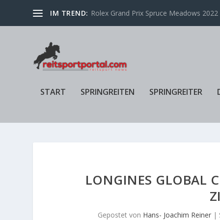
IM TREND:
Rolex Grand Prix Spruce Meadows 2022 f
START
SPRINGREITEN
SPRINGREITER
LONGINES GLOBAL C
Z
Gepostet von
Hans- Joachim Reiner
|