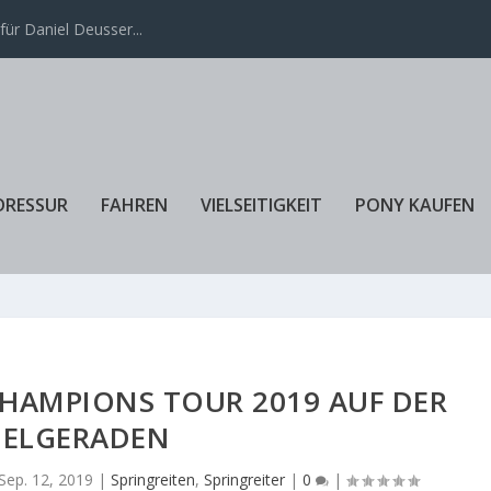
ür Daniel Deusser...
DRESSUR
FAHREN
VIELSEITIGKEIT
PONY KAUFEN
HAMPIONS TOUR 2019 AUF DER
IELGERADEN
Sep. 12, 2019
|
Springreiten
,
Springreiter
|
0
|