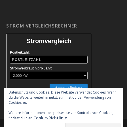
STROM VERGLEICHSRECHNER
Stromvergleich
Postleitzahl:
Stromverbrauch pro Jahr:
Anbieter finden »
Datenschutz und Cookies: Diese Website verwendet Cookies. Wenn
du die Website weiterhin nutzt, stimmst du der Verwendung von
Cookies zu.
Weitere Informationen, beispielsweise zur Kontrolle von Cookies,
Cookie-Richtlinie
findest du hier:
Entworfen von
| Unterstützt von
Elegant Themes
WordPress