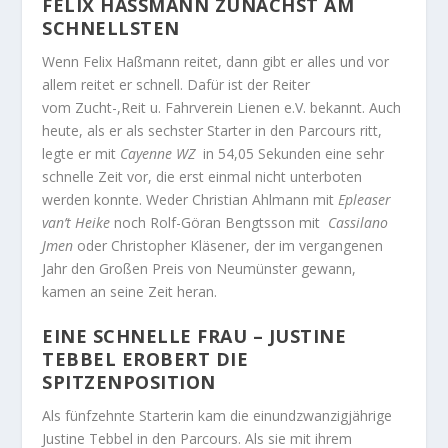
FELIX HASSMANN ZUNÄCHST AM S
CHNELLSTEN
Wenn Felix Haßmann reitet, dann gibt er alles und vor
allem reitet er schnell. Dafür ist der Reiter
vom Zucht-,Reit u. Fahrverein Lienen e.V. bekannt. Auch
heute, als er als sechster Starter in den Parcours ritt,
legte er mit
Cayenne WZ
in 54,05 Sekunden eine sehr
schnelle Zeit vor, die erst einmal nicht unterboten
werden konnte. Weder Christian Ahlmann mit
Epleaser
van’t Heike
noch Rolf-Göran Bengtsson mit
Cassilano
Jmen
oder Christopher Kläsener, der im vergangenen
Jahr den Großen Preis von Neumünster gewann,
kamen an seine Zeit heran.
EINE SCHNELLE FRAU – JUSTINE
TEBBEL EROBERT DIE
SPITZENPOSITION
Als fünfzehnte Starterin kam die einundzwanzigjährige
Justine Tebbel in den Parcours. Als sie mit ihrem