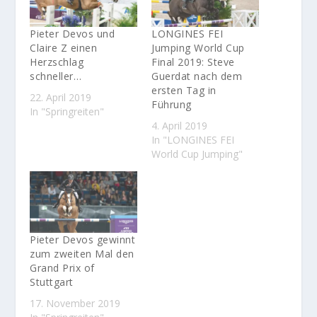
Pieter Devos und
LONGINES FEI
Claire Z einen
Jumping World Cup
Herzschlag
Final 2019: Steve
schneller…
Guerdat nach dem
ersten Tag in
22. April 2019
Führung
In "Springreiten"
4. April 2019
In "LONGINES FEI
World Cup Jumping"
Pieter Devos gewinnt
zum zweiten Mal den
Grand Prix of
Stuttgart
17. November 2019