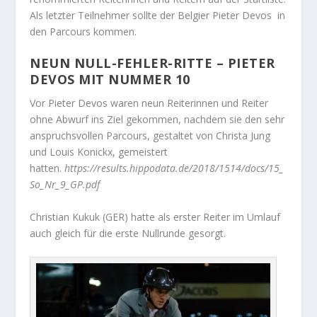
Als letzter Teilnehmer sollte der Belgier Pieter Devos in
den Parcours kommen.
NEUN NULL-FEHLER-RITTE – PIETER
DEVOS MIT NUMMER 10
Vor Pieter Devos waren neun Reiterinnen und Reiter
ohne Abwurf ins Ziel gekommen, nachdem sie den sehr
anspruchsvollen Parcours, gestaltet von Christa Jung
und Louis Konickx, gemeistert
hatten.
https://results.hippodata.de/2018/1514/docs/15_
So_Nr_9_GP.pdf
Christian Kukuk (GER) hatte als erster Reiter im Umlauf
auch gleich für die erste Nullrunde gesorgt.