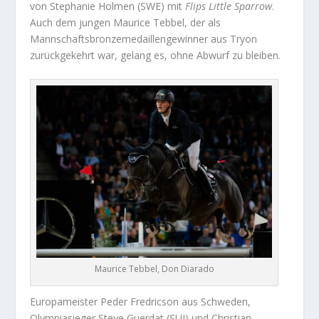
von Stephanie Holmen (SWE) mit
Flips Little Sparrow
.
Auch dem jungen Maurice Tebbel, der als
Mannschaftsbronzemedaillengewinner aus Tryon
zurückgekehrt war, gelang es, ohne Abwurf zu bleiben.
Maurice Tebbel, Don Diarado
Europameister Peder Fredricson aus Schweden,
Olympiasieger Steve Guerdat (SUI) und Christian