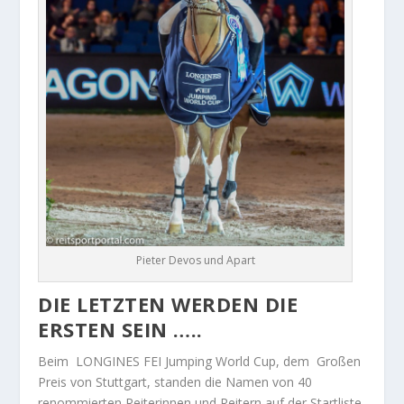
Pieter Devos und Apart
DIE LETZTEN WERDEN DIE
ERSTEN SEIN …..
Beim LONGINES FEI Jumping World Cup, dem Großen
Preis von Stuttgart, standen die Namen von 40
renommierten Reiterinnen und Reitern auf der Startliste.