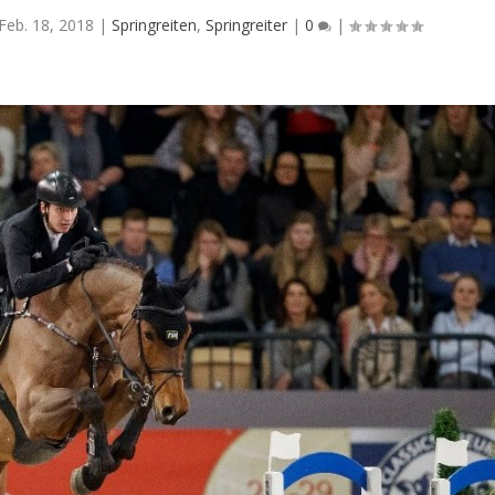
Feb. 18, 2018
|
Springreiten
,
Springreiter
|
0
|