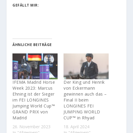
GEFÄLLT MIR:
ÄHNLICHE BEITRÄGE
IFEMA Madrid Horse
Der King und Henrik
Week 2023: Marcus
von Eckermann
Ehning ist der Sieger
gewinnen auch das –
im FEI LONGINES
Final II beim
Jumping World Cup™
LONGINES FEI
GRAND PRIX von
JUMPING WORLD
Madrid
CUP™ in Rhyad
26. November 2023
18. April 2024
In "Allgemein"
In "Allgemein"