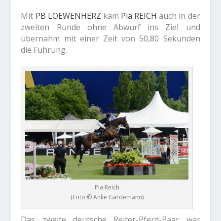
Mit
PB LOEWENHERZ
kam
Pia REICH
auch in der
zweiten Runde ohne Abwurf ins Ziel und
übernahm mit einer Zeit von 50,80 Sekunden
die Führung.
Pia Reich
(Foto:© Anke Gardemann)
Das zweite deutsche Reiter-Pferd-Paar war