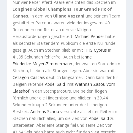
Nur vier Reiter-Pferd-Paare erreichten das Stechen im
Longines Global Champions Tour Grand Prix of
Cannes
. In dem von
Uliano Vezzani
und seinem Team
gestalteten Parcours waren viele der insgesamt 40
Reiterinnen und Reiter an den vielfältigen
Herausforderungen gescheitert.
Michael
Pender
hatte
als sechster Starter dem Publikum die erste Nullrunde
gezeigt. Auch im Stechen blieb er mit
HHS Cyprus
in
41,35 Sekunden fehlerfrei. Auch bei
Janne
Friederike
Meyer-Zimmermann
,der zweiten Starterin im
Stechen, blieben alle Stangen liegen. Aber sie war mit
Cellagon Cascais
deutlich langsamer. Dann kam der für
Belgien reitende
Abdel
Saïd
mit
Wathnan Zasou vom
Claashof
in den Stechparcours. Die beiden flogen
förmlich über die Hindernisse und blieben in 39,44
Sekunden knapp 2 Sekunden unter der bisherigen
Bestzeit.
Andreas
Schou
versuchte als letzter Reiter im
Stechen natürlich alles, um die Zeit von
Abdel
Saïd
zu
unterbieten. Aber eine Stange fiel und seine Zeit von
43,54 Sekunden hätte auch nicht für den Sieg gereicht.