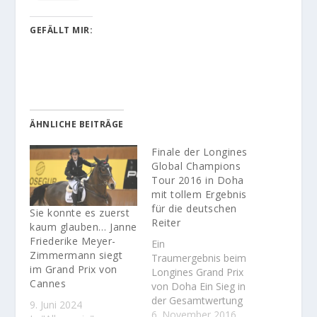
GEFÄLLT MIR:
ÄHNLICHE BEITRÄGE
Finale der Longines
Global Champions
Tour 2016 in Doha
mit tollem Ergebnis
für die deutschen
Sie konnte es zuerst
Reiter
kaum glauben… Janne
Friederike Meyer-
Ein
Zimmermann siegt
Traumergebnis beim
im Grand Prix von
Longines Grand Prix
Cannes
von Doha Ein Sieg in
der Gesamtwertung
9. Juni 2024
der Longines Global
6. November 2016