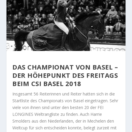
DAS CHAMPIONAT VON BASEL –
DER HÖHEPUNKT DES FREITAGS
BEIM CSI BASEL 2018
Insgesamt 56 Reiterinnen und Reiter hatten sich in die
Startliste des Championats von Basel eingetragen. Sehr
viele von ihnen sind unter den besten 20 der FEI
LONGINES Weltrangliste zu finden. Auch Harrie
Smolders aus den Niederlanden, der in Mechelen den
Weltcup für sich entscheiden konnte, belegt zurzeit mit