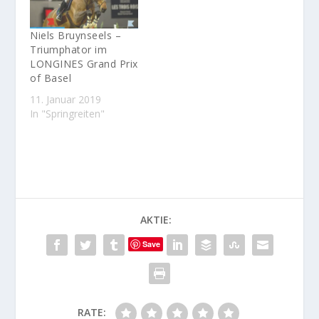
Niels Bruynseels –
Triumphator im
LONGINES Grand Prix
of Basel
11. Januar 2019
In "Springreiten"
AKTIE:
Save
RATE: