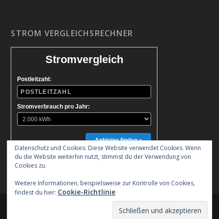
STROM VERGLEICHSRECHNER
Stromvergleich
Postleitzahl:
Stromverbrauch pro Jahr:
Anbieter finden »
Datenschutz und Cookies: Diese Website verwendet Cookies. Wenn
du die Website weiterhin nutzt, stimmst du der Verwendung von
Cookies zu.
Weitere Informationen, beispielsweise zur Kontrolle von Cookies,
Cookie-Richtlinie
findest du hier:
Entworfen von
| Unterstützt von
Elegant Themes
WordPress