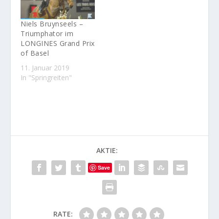
Niels Bruynseels –
Triumphator im
LONGINES Grand Prix
of Basel
11. Januar 2019
In "Springreiten"
AKTIE:
Save
RATE: