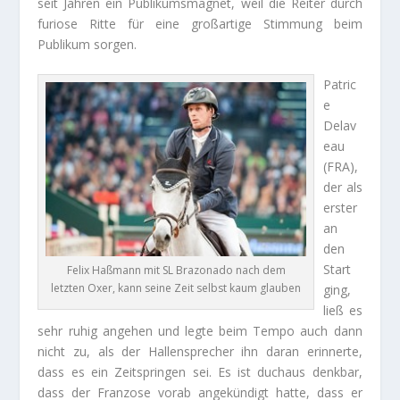
seit Jahren ein Publikumsmagnet, weil die Reiter durch
furiose Ritte für eine großartige Stimmung beim
Publikum sorgen.
Patric
e
Delav
eau
(FRA),
der als
erster
an
den
Start
Felix Haßmann mit SL Brazonado nach dem
letzten Oxer, kann seine Zeit selbst kaum glauben
ging,
ließ es
sehr ruhig angehen und legte beim Tempo auch dann
nicht zu, als der Hallensprecher ihn daran erinnerte,
dass es ein Zeitspringen sei. Es ist duchaus denkbar,
dass der Franzose vorab angekündigt hatte, dass er