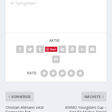
In "Springreiten"
AKTIE:
Save
RATE:
VORHERIGE
NÄCHSTE
Christian Ahlmann setzt
ANIMO Youngsters Cup –
Siegesserie fort
Sieg für Markus Renzel