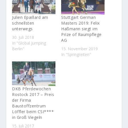
Julien Epaillard am
Stuttgart German
schnellsten
Masters 2019: Felix
unterwegs
Haßmann siegt im
Prize of Raumpflege
30. Juli 2018
AG
In "Global Jumping
Berlin"
15. November 2019
In "Springreiten"
DKB Pferdewochen
Rostock 2017 – Preis
der Firma
Baustoffzentrum
Löffler beim CSI****
in Groß Viegeln
15. Juli 2017