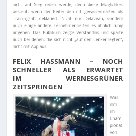
nicht auf Sieg reiten werde, denn diese Möglichkeit
besteht, wenn der Reiter den ritt gewissermaßen als
Trainingsritt deklariert. Nicht nur Delaveau, sondern
auch einige andere Teilnehmer ließen es ähnlich ruhig
angehen. Das Publikum zeigte Verständnis und sparte
auch bei denen, die sich nicht „auf den Lenker legten“,
nicht mit Applaus.
FELIX HASSMANN – NOCH S
CHNELLER ALS ERWARTET I
M WERNESGRÜNER Z
EITSPRINGEN
Was
ihm
im
Cham
pionat
von