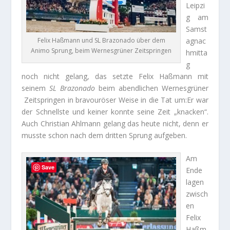
Leipzi
g am
Samst
agnac
Felix Haßmann und SL Brazonado über dem
Animo Sprung, beim Wernesgrüner Zeitspringen
hmitta
g
noch nicht gelang, das setzte Felix Haßmann mit
seinem
SL Brazonado
beim abendlichen Wernesgrüner
Zeitspringen in bravouröser Weise in die Tat um:Er war
der Schnellste und keiner konnte seine Zeit „knacken“.
Auch Christian Ahlmann gelang das heute nicht, denn er
musste schon nach dem dritten Sprung aufgeben.
Am
Save
Ende
lagen
zwisch
en
Felix
Haßm