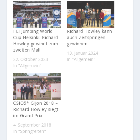
FEI Jumping World
Richard Howley kann
Cup Helsinki: Richard
auch Zeitspringen
Howley gewinnt zum
gewinnen…
zweiten Mal!
13. Januar 2024
22. Oktober 2023
In "Allgemein"
In "Allgemein"
CSIO5* Gijon 2018 –
Richard Howley siegt
im Grand Prix
4. September 2018
In "Springreiten"