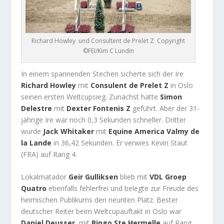
Richard Howley und Consultent de Prelet Z Copyright
©FEI/Kim C Lundin
In einem spannenden Stechen sicherte sich der Ire
Richard Howley
mit
Consulent de Prelet Z
in Oslo
seinen ersten Weltcupsieg. Zunächst hatte
Simon
Delestre
mit
Dexter Fontenis Z
geführt. Aber der 31-
jährige Ire war noch 0,3 Sekunden schneller. Dritter
wurde
Jack Whitaker
mit
Equine America Valmy de
la Lande
in 36,42 Sekunden. Er verwies Kevin Staut
(FRA) auf Rang 4.
Lokalmatador
Geir Gulliksen
blieb mit
VDL Groep
Quatro
ebenfalls fehlerfrei und belegte zur Freude des
heimischen Publikums den neunten Platz. Bester
deutscher Reiter beim Weltcupauftakt in Oslo war
Daniel Deusser
mit
Bingo Ste Hermelle
auf Rang