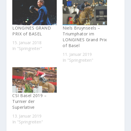
LONGINES GRAND
Niels Bruynseels –
PRIX of BASEL
Triumphator im
LONGINES Grand Prix
15. Januar 2018
of Basel
In "Springreiter"
11. Januar 2019
In "Springreiten"
CSI Basel 2019 –
Turnier der
Superlative
13. Januar 2019
In "Springreiten"