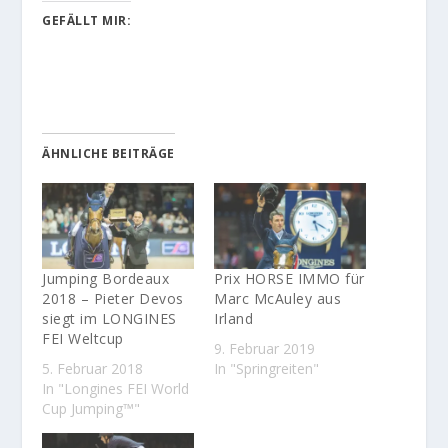
GEFÄLLT MIR:
ÄHNLICHE BEITRÄGE
Jumping Bordeaux
Prix HORSE IMMO für
2018 – Pieter Devos
Marc McAuley aus
siegt im LONGINES
Irland
FEI Weltcup
9. Februar 2019
5. Februar 2018
In "Springreiten"
In "Longines FEI World
Cup Jumping™"