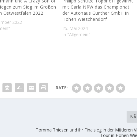
ormann und A Crazy Son of
Philipp Schulze Topphoff gewinnt
fliegen zum Sieg im Großen
mit Carla NRW das Championat
on Ostwestfalen 2022
der Autohaus Günther GmbH in
Hohen Wieschendorf
ember 2022
emein"
25. Mai 2024
In "Allgemein"
RATE:
NÄ
Tomma Thiesen und ihr Finalsieg in der Mittleren V
Tour in Hohen Wi