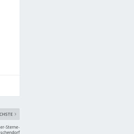
CHSTE
ier-Sterne-
eschendorf