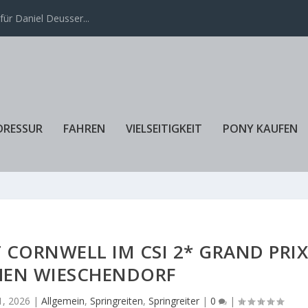
ür Daniel Deusser...
DRESSUR
FAHREN
VIELSEITIGKEIT
PONY KAUFEN
 CORNWELL IM CSI 2* GRAND PRI
EN WIESCHENDORF
 1, 2026
|
Allgemein
,
Springreiten
,
Springreiter
|
0
|