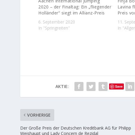
Aachen International Jumping
Finja B
2020 – der Finaltag: Ein „fliegender
Lavina 
Holländer“ siegt im Allianz-Preis
Preis v
6. September 2020
11. Sept
In "Springreiten"
In "Allg
AKTIE:
Save
VORHERIGE
Der Große Preis der Deutschen Kreditbank AG für Philipp
Weishaupt und Lady Concern de Rezidal