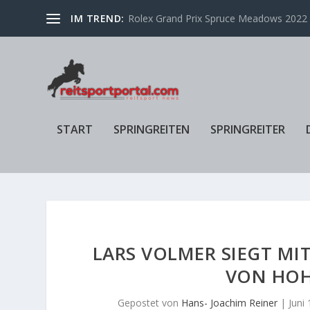
IM TREND:
Rolex Grand Prix Spruce Meadows 2022 f
START
SPRINGREITEN
SPRINGREITER
LARS VOLMER SIEGT MIT
VON HOH
Gepostet von
Hans- Joachim Reiner
|
Juni