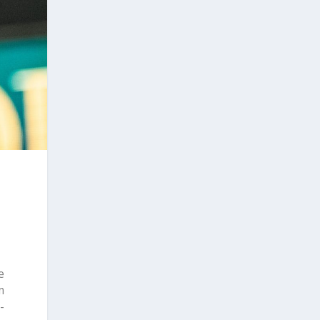
e
m
-