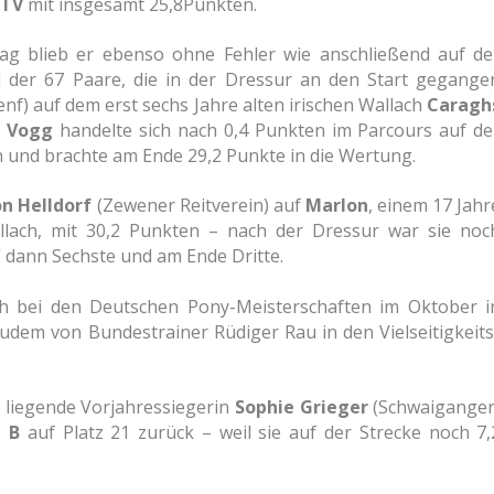
eTV
mit insgesamt 25,8
Punkten.
ag blieb er ebenso ohne Fehler wie
anschließend auf de
d der 67 Paare, die in der Dressur an den Start gegange
nf) auf dem erst sechs Jahre alten irischen Wallach
Caragh
x Vogg
handelte sich nach 0,4 Punkten im Parcours
auf de
n und brachte am Ende 29,2 Punkte in die
Wertung.
n Helldorf
(Zewener Reitverein) auf
Marlon
, einem
17 Jahr
llach, mit 30,2 Punkten – nach der Dressur
war sie noc
 dann Sechste und am Ende Dritte.
auch bei den Deutschen Pony-Meisterschaften im Oktober
i
zudem von Bundestrainer Rüdiger Rau in den
Vielseitigkeits
e liegende Vorjahressiegerin
Sophie Grieger
(Schwaiganger
d B
auf Platz 21 zurück – weil sie auf
der Strecke noch 7,