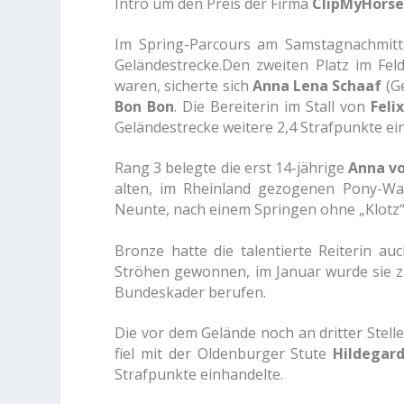
Intro um den Preis der Firma
ClipMyHors
Im Spring-Parcours am Samstagnachmitt
Geländestrecke.
Den zweiten Platz im Fel
waren,
sicherte sich
Anna Lena Schaaf
(Ge
Bon Bon
. Die Bereiterin im Stall von
Feli
Geländestrecke weitere 2,4 Strafpunkte ei
Rang 3 belegte die erst 14-jährige
Anna vo
alten, im Rheinland gezogenen Pony-Wa
Neunte, nach einem Springen ohne „Klotz“
Bronze hatte die talentierte Reiterin 
Ströhen gewonnen, im Januar wurde sie 
Bundeskader berufen.
Die vor dem Gelände noch an dritter Stell
fiel mit der Oldenburger Stute
Hildegar
Strafpunkte einhandelte.