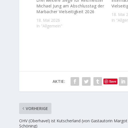
Drei weitere Siege für Reitmeister
Interna
Michael Jung am Abschlusstag der
Vielseit
Marbacher Vielseitigkeit 2026
18. Mai 
18. Mai 2026
In "Allg
In "Allgemein"
AKTIE:
Save
VORHERIGE
OHV (Oberhavel) ist Kutscherland (von Gastautorin Margot
Schöning)