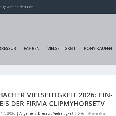
 gewinnen den Lon...
DRESSUR
FAHREN
VIELSEITIGKEIT
PONY KAUFEN
CHER VIELSEITIGKEIT 2026: EIN-
EIS DER FIRMA CLIPMYHORSETV
 17, 2026
|
Allgemein
,
Dressur
,
Vielseitigkeit
|
0
|