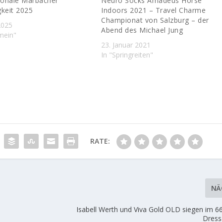
tionale Marbacher
Neuro Socks Amadeus Horse
igkeit 2025
Indoors 2021 – Travel Charme
Championat von Salzburg – der
2025
Abend des Michael Jung
emein"
23. Januar 2021
In "Springreiten"
RATE:
NÄ
Isabell Werth und Viva Gold OLD siegen im 6
Dress