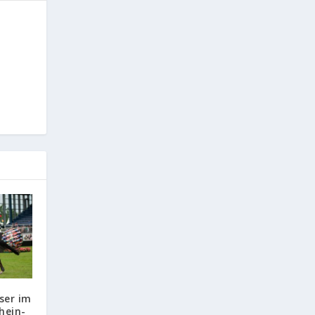
ser im
hein-