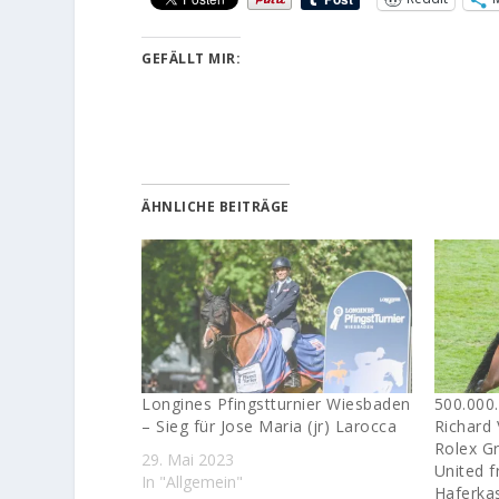
GEFÄLLT MIR:
ÄHNLICHE BEITRÄGE
Longines Pfingstturnier Wiesbaden
500.000
– Sieg für Jose Maria (jr) Larocca
Richard 
Rolex Gr
29. Mai 2023
United f
In "Allgemein"
Haferka