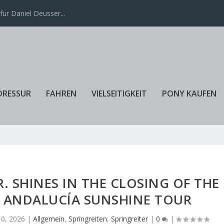
ür Daniel Deusser...
DRESSUR
FAHREN
VIELSEITIGKEIT
PONY KAUFEN
R. SHINES IN THE CLOSING OF THE
E ANDALUCÍA SUNSHINE TOUR
10, 2026
|
Allgemein
,
Springreiten
,
Springreiter
|
0
|