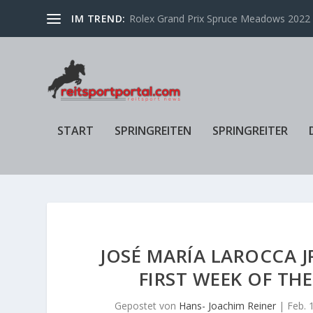
IM TREND:
Rolex Grand Prix Spruce Meadows 2022 f
START
SPRINGREITEN
SPRINGREITER
JOSÉ MARÍA LAROCCA J
FIRST WEEK OF TH
Gepostet von
Hans- Joachim Reiner
|
Feb. 