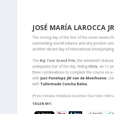
JOSÉ MARÍA LAROCCA JR
The closing day of the first of the seven weeks 
outstanding overall balance and very positive sen
another vibrant day of international showjumping
The
Big Tour Grand Prix
, the weekend’s feature
undisputed star of the day. Riding
Chris
, an 11-y
three combinations to complete the course on a dou
with
Just Penelope JW van de Moerhoeve
, cl
with
Tailormade Concha Balou
.
(Press release Andalucia Sunshine Tour Vejer, Februa
TEILEN MIT:
Reddit