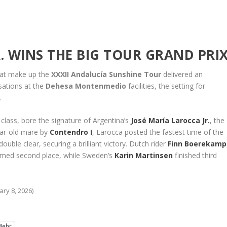
. WINS THE BIG TOUR GRAND PRI
that make up the
XXXII Andalucía Sunshine Tour
delivered an
sations at the
Dehesa Montenmedio
facilities, the setting for
.
 class, bore the signature of Argentina’s
José María Larocca Jr.
, the
ear-old mare by
Contendro I
, Larocca posted the fastest time of the
ble clear, securing a brilliant victory. Dutch rider
Finn Boerekamp
aimed second place, while Sweden’s
Karin Martinsen
finished third
ry 8, 2026)
Mehr