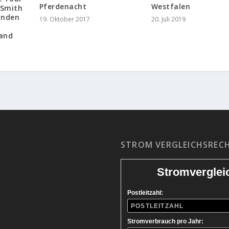
Pferdenacht
Westfalen
 Smith
kunden
19. Oktober 2017
20. Juli 2019
and
STROM VERGLEICHSREC
Stromverglei
Postleitzahl:
Stromverbrauch pro Jahr: