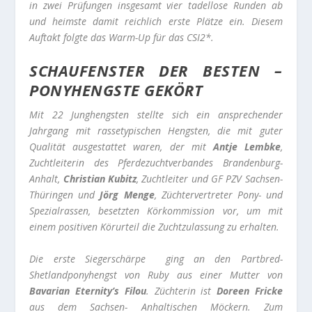
in zwei Prüfungen insgesamt vier tadellose Runden ab
und heimste damit reichlich erste Plätze ein. Diesem
Auftakt folgte das Warm-Up für das CSI2*.
SCHAUFENSTER DER BESTEN –
PONYHENGSTE GEKÖRT
Mit 22 Junghengsten stellte sich ein ansprechender
Jahrgang mit rassetypischen Hengsten, die mit guter
Qualität ausgestattet waren, der mit
Antje Lembke
,
Zuchtleiterin des Pferdezuchtverbandes Brandenburg-
Anhalt,
Christian Kubitz
, Zuchtleiter und GF PZV Sachsen-
Thüringen und
Jörg Menge
, Züchtervertreter Pony- und
Spezialrassen, besetzten Körkommission vor, um mit
einem positiven Körurteil die Zuchtzulassung zu erhalten.
Die erste Siegerschärpe ging an den Partbred-
Shetlandponyhengst von Ruby aus einer Mutter von
Bavarian Eternity’s Filou
. Züchterin ist
Doreen Fricke
aus dem Sachsen- Anhaltischen Möckern. Zum