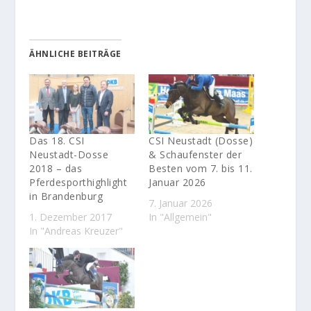
ÄHNLICHE BEITRÄGE
Das 18. CSI
CSI Neustadt (Dosse)
Neustadt-Dosse
& Schaufenster der
2018 – das
Besten vom 7. bis 11.
Pferdesporthighlight
Januar 2026
in Brandenburg
7. Januar 2026
1. Dezember 2017
In "Allgemein"
In "Andreas Kreuzer"