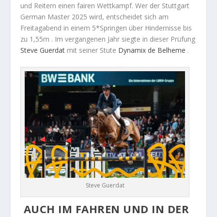
und Reitern einen fairen Wettkampf. Wer der Stuttgart
German Master 2025 wird, entscheidet sich am
Freitagabend in einem 5*Springen über Hindernisse bis
zu 1,55m . Im vergangenen Jahr siegte in dieser Prüfung
Steve
Guerdat
mit seiner Stute
Dynamix de Belheme
.
Steve Guerdat
AUCH IM FAHREN UND IN DER