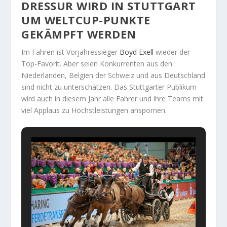
DRESSUR WIRD IN STUTTGART
UM WELTCUP-PUNKTE
GEKÄMPFT WERDEN
Im Fahren ist Vorjahressieger
Boyd Exell
wieder der
Top-Favorit. Aber seien Konkurrenten aus den
Niederlanden, Belgien der Schweiz und aus Deutschland
sind nicht zu unterschätzen. Das Stuttgarter Publikum
wird auch in diesem Jahr alle Fahrer und ihre Teams mit
viel Applaus zu Höchstleistungen anspornen.