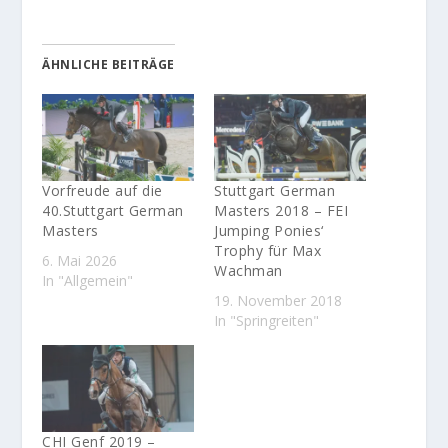
ÄHNLICHE BEITRÄGE
Vorfreude auf die
Stuttgart German
40.Stuttgart German
Masters 2018 – FEI
Masters
Jumping Ponies‘
Trophy für Max
6. Mai 2026
Wachman
In "Allgemein"
19. November 2018
In "Springreiten"
CHI Genf 2019 –