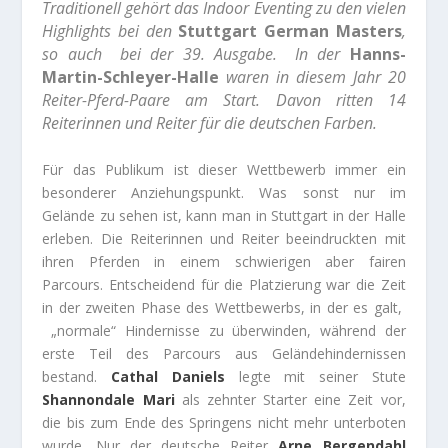
Traditionell gehört das Indoor Eventing zu den vielen
Highlights bei den
Stuttgart German Masters
,
so auch bei der 39. Ausgabe. In der
Hanns-
Martin-Schleyer-Halle
waren in diesem Jahr 20
Reiter-Pferd-Paare am Start. Davon ritten 14
Reiterinnen und Reiter für die deutschen Farben.
Für das Publikum ist dieser Wettbewerb immer ein
besonderer Anziehungspunkt. Was sonst nur im
Gelände zu sehen ist, kann man in Stuttgart in der Halle
erleben. Die Reiterinnen und Reiter beeindruckten mit
ihren Pferden in einem schwierigen aber fairen
Parcours. Entscheidend für die Platzierung war die Zeit
in der zweiten Phase des Wettbewerbs, in der es galt,
„normale“ Hindernisse zu überwinden, während der
erste Teil des Parcours aus Geländehindernissen
bestand.
Cathal Daniels
legte mit seiner Stute
Shannondale Mari
als zehnter Starter eine Zeit vor,
die bis zum Ende des Springens nicht mehr unterboten
wurde. Nur der deutsche Reiter
Arne Bergendahl