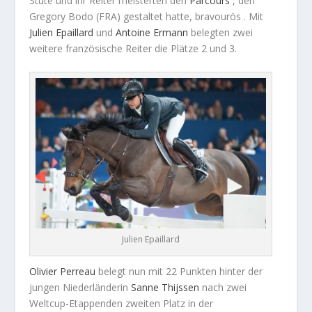
Stute und ihr Reiter meisterten den
Parcours
, den
Gregory Bodo (FRA) gestaltet hatte, bravourös . Mit
Julien
Epaillard
und
Antoine
Ermann
belegten zwei
weitere französische Reiter die Plätze 2 und 3.
Julien Epaillard
Olivier
Perreau
belegt nun mit 22 Punkten hinter der
jungen Niederländerin
Sanne
Thijssen
nach zwei
Weltcup-Etappenden zweiten Platz in der