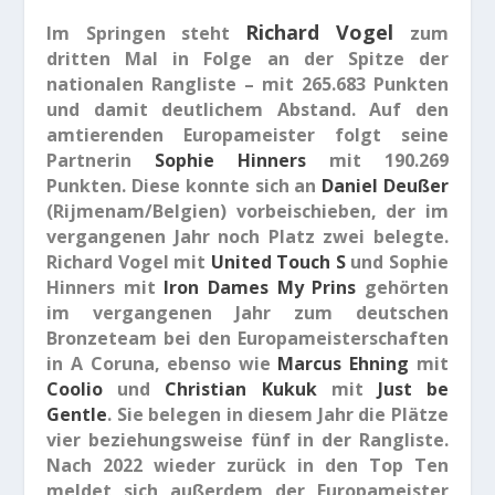
Richard Vogel
Im
Springen
steht
zum
dritten Mal in Folge an der Spitze der
nationalen Rangliste – mit 265.683 Punkten
und damit deutlichem Abstand. Auf den
amtierenden Europameister folgt seine
Partnerin
Sophie Hinners
mit 190.269
Punkten. Diese konnte sich an
Daniel Deußer
(Rijmenam/Belgien) vorbeischieben, der im
vergangenen Jahr noch Platz zwei belegte.
Richard Vogel mit
United Touch S
und Sophie
Hinners mit
Iron Dames My Prins
gehörten
im vergangenen Jahr zum deutschen
Bronzeteam bei den Europameisterschaften
in A Coruna, ebenso wie
Marcus Ehning
mit
Coolio
und
Christian Kukuk
mit
Just be
Gentle
. Sie belegen in diesem Jahr die Plätze
vier beziehungsweise fünf in der Rangliste.
Nach 2022 wieder zurück in den Top Ten
meldet sich außerdem der Europameister