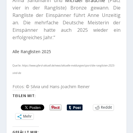
Anna Sandmann und
Michael Brauchle
(Platz
vier in der Rangliste) Bronze gewann. Die
Rangliste der Einspänner führt Anne Unzeitig
an. Die mehrfache Deutsche Meisterin der
Einspänner hatte auch 2025 wieder ein
erfolgreiches Jahr.“
Alle Ranglisten 2025
Quelle:
https://www.pferd-aktuell.de/news/aktuelle-meldungen/sport/die-ranglisten-2025-
sind-da
Fotos: © Silvia und Hans-Joachim Reiner
TEILEN MIT:
Reddit
Mehr
GEFÄLLT MIR: