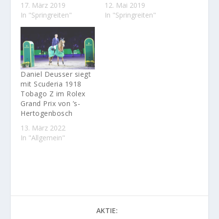
17. März 2019
12. Mai 2019
In "Springreiten"
In "Springreiten"
Daniel Deusser siegt
mit Scuderia 1918
Tobago Z im Rolex
Grand Prix von ’s-
Hertogenbosch
13. März 2022
In "Allgemein"
AKTIE: