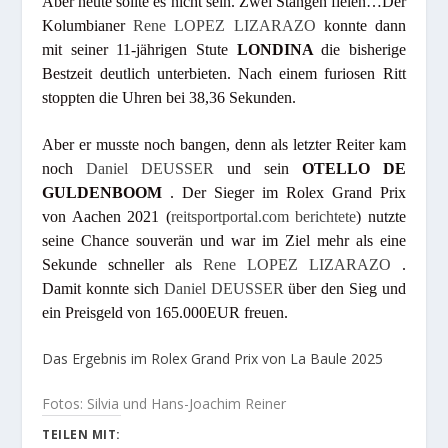
Aber heute sollte es nicht sein. Zwei Stangen fielen…Der
Kolumbianer
Rene LOPEZ LIZARAZO
konnte dann
mit seiner 11-jährigen Stute
LONDINA
die bisherige
Bestzeit deutlich unterbieten. Nach einem furiosen Ritt
stoppten die Uhren bei 38,36 Sekunden.
Aber er musste noch bangen, denn als letzter Reiter kam
noch
Daniel DEUSSER
und sein
OTELLO DE
GULDENBOOM
. Der Sieger im Rolex Grand Prix
von Aachen 2021 (
reitsportportal.com berichtete
) nutzte
seine Chance souverän und war im Ziel mehr als eine
Sekunde schneller als
Rene LOPEZ LIZARAZO
.
Damit konnte sich
Daniel DEUSSER
über den Sieg und
ein Preisgeld von 165.000EUR freuen.
Das Ergebnis im Rolex Grand Prix von La Baule 2025
Fotos: Silvia und Hans-Joachim Reiner
TEILEN MIT: