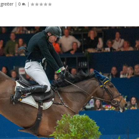
greiter
|
0
|