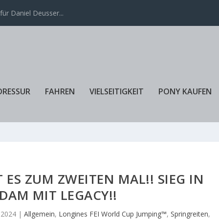
ür Daniel Deusser...
DRESSUR
FAHREN
VIELSEITIGKEIT
PONY KAUFEN
ES ZUM ZWEITEN MAL!! SIEG IN
DAM MIT LEGACY!!
, 2024
|
Allgemein
,
Longines FEI World Cup Jumping™
,
Springreiten
,