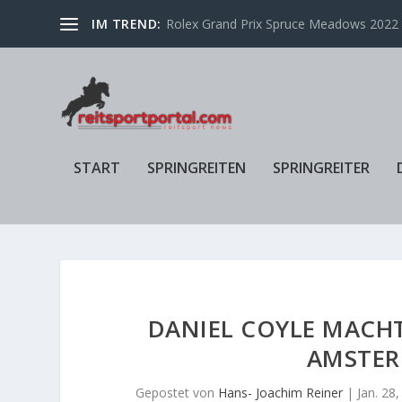
IM TREND:
Rolex Grand Prix Spruce Meadows 2022 f
START
SPRINGREITEN
SPRINGREITER
DANIEL COYLE MACHT 
AMSTER
Gepostet von
Hans- Joachim Reiner
|
Jan. 28