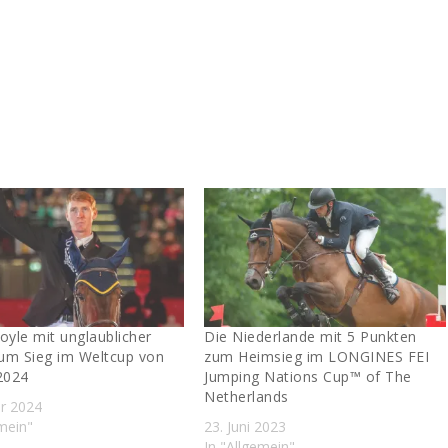
oyle mit unglaublicher
Die Niederlande mit 5 Punkten
um Sieg im Weltcup von
zum Heimsieg im LONGINES FEI
2024
Jumping Nations Cup™ of The
Netherlands
ar 2024
emein"
23. Juni 2023
In "Allgemein"