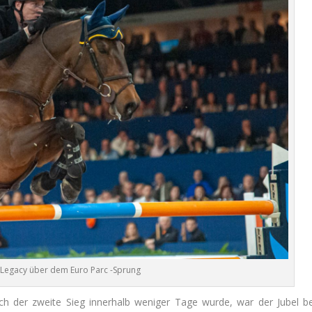
 Legacy über dem Euro Parc -Sprung
lich der zweite Sieg innerhalb weniger Tage wurde, war der Jubel be