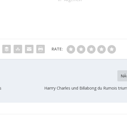
RATE:
NÄ
s
Harrry Charles und Billabong du Rumois triu