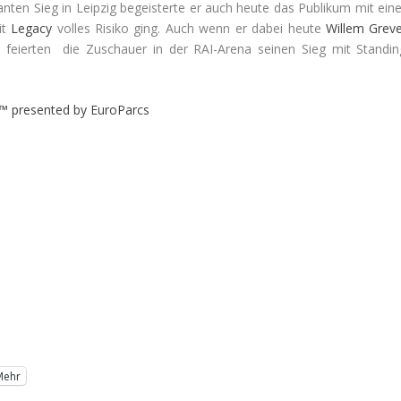
anten Sieg in Leipzig begeisterte er auch heute das Publikum mit eine
it
Legacy
volles Risiko ging. Auch wenn er dabei heute
Willem
Grev
 feierten die Zuschauer in der RAI-Arena seinen Sieg mit Standin
™ presented by EuroParcs
Mehr