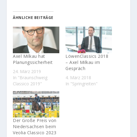
ÄHNLICHE BEITRÄGE
Axel Milkau hat
LöwenClassics 2018
Planungssicherheit
– Axel Milkau im
Gespräch
24. März 2019
In "Braunschweig
4. März 2018
Classico 2019"
In "Springreiten"
Der Große Preis von
Niedersachsen beim
Veolia Classico 2023