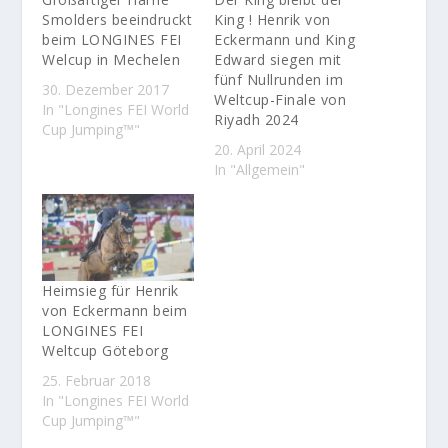
Smolders beeindruckt
King ! Henrik von
beim LONGINES FEI
Eckermann und King
Welcup in Mechelen
Edward siegen mit
fünf Nullrunden im
30. Dezember 2017
Weltcup-Finale von
In "Longines FEI World
Riyadh 2024
Cup Jumping™"
20. April 2024
In "Allgemein"
Heimsieg für Henrik
von Eckermann beim
LONGINES FEI
Weltcup Göteborg
25. Februar 2018
In "Longines FEI World
Cup Jumping™"