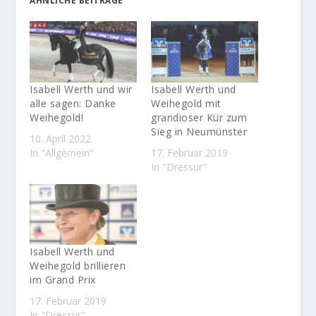
ÄHNLICHE BEITRÄGE
Isabell Werth und wir
Isabell Werth und
alle sagen: Danke
Weihegold mit
Weihegold!
grandioser Kür zum
Sieg in Neumünster
10. April 2022
In "Allgemein"
17. Februar 2019
In "Dressur"
Isabell Werth und
Weihegold brillieren
im Grand Prix
17. Februar 2019
In "Dressur"