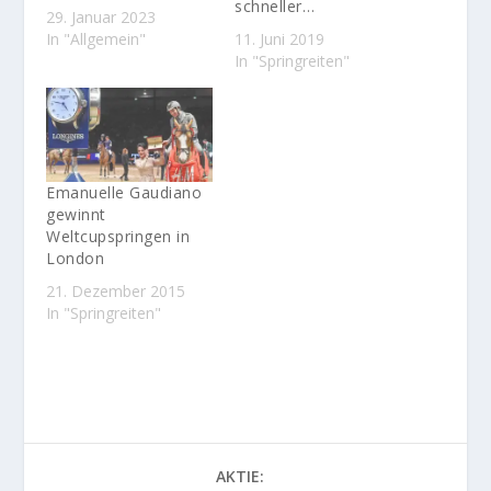
schneller…
29. Januar 2023
In "Allgemein"
11. Juni 2019
In "Springreiten"
Emanuelle Gaudiano
gewinnt
Weltcupspringen in
London
21. Dezember 2015
In "Springreiten"
AKTIE: