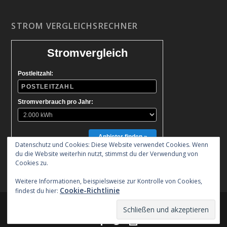
STROM VERGLEICHSRECHNER
Stromvergleich
Postleitzahl:
Stromverbrauch pro Jahr:
Anbieter finden »
Datenschutz und Cookies: Diese Website verwendet Cookies. Wenn
du die Website weiterhin nutzt, stimmst du der Verwendung von
Cookies zu.
Weitere Informationen, beispielsweise zur Kontrolle von Cookies,
Cookie-Richtlinie
findest du hier:
Entworfen von
| Unterstützt von
Elegant Themes
WordPress