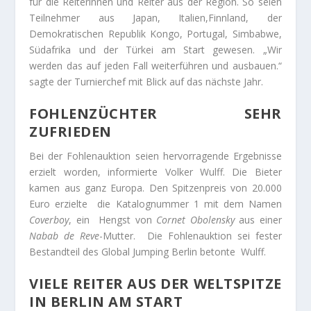
für die Reiterinnen und Reiter aus der Region. So seien
Teilnehmer aus Japan, Italien,Finnland, der
Demokratischen Republik Kongo, Portugal, Simbabwe,
Südafrika und der Türkei am Start gewesen. „Wir
werden das auf jeden Fall weiterführen und ausbauen.“
sagte der Turnierchef mit Blick auf das nächste Jahr.
FOHLENZÜCHTER SEHR
ZUFRIEDEN
Bei der Fohlenauktion seien hervorragende Ergebnisse
erzielt worden, informierte Volker Wulff. Die Bieter
kamen aus ganz Europa. Den Spitzenpreis von 20.000
Euro erzielte die Katalognummer 1 mit dem Namen
Coverboy
, ein Hengst von
Cornet Obolensky
aus einer
Nabab de Reve
-Mutter. Die Fohlenauktion sei fester
Bestandteil des Global Jumping Berlin betonte Wulff.
VIELE REITER AUS DER WELTSPITZE
IN BERLIN AM START