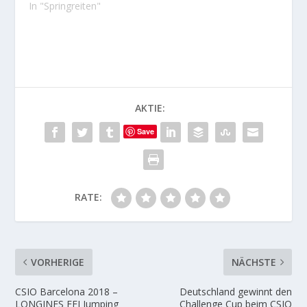
In "Springreiten"
AKTIE:
Save
RATE:
VORHERIGE
NÄCHSTE
CSIO Barcelona 2018 –
Deutschland gewinnt den
LONGINES FEI Jumping
Challenge Cup beim CSIO