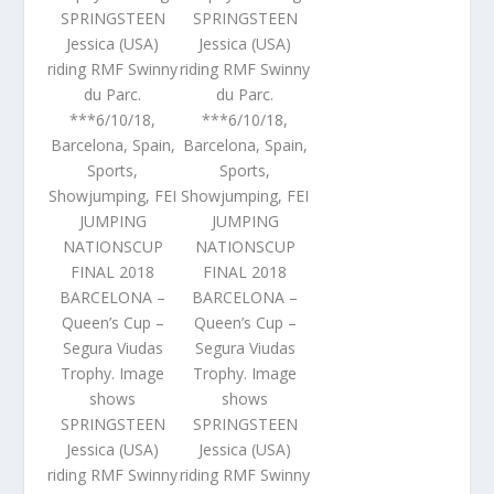
SPRINGSTEEN
SPRINGSTEEN
Jessica (USA)
Jessica (USA)
riding RMF Swinny
riding RMF Swinny
du Parc.
du Parc.
***6/10/18,
***6/10/18,
Barcelona, Spain,
Barcelona, Spain,
Sports,
Sports,
Showjumping, FEI
Showjumping, FEI
JUMPING
JUMPING
NATIONSCUP
NATIONSCUP
FINAL 2018
FINAL 2018
BARCELONA –
BARCELONA –
Queen’s Cup –
Queen’s Cup –
Segura Viudas
Segura Viudas
Trophy. Image
Trophy. Image
shows
shows
SPRINGSTEEN
SPRINGSTEEN
Jessica (USA)
Jessica (USA)
riding RMF Swinny
riding RMF Swinny