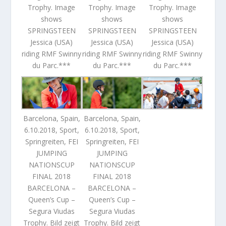
Trophy. Image
Trophy. Image
Trophy. Image
shows
shows
shows
SPRINGSTEEN
SPRINGSTEEN
SPRINGSTEEN
Jessica (USA)
Jessica (USA)
Jessica (USA)
riding RMF Swinny
riding RMF Swinny
riding RMF Swinny
du Parc.***
du Parc.***
du Parc.***
Barcelona, Spain,
Barcelona, Spain,
6.10.2018, Sport,
6.10.2018, Sport,
Springreiten, FEI
Springreiten, FEI
JUMPING
JUMPING
NATIONSCUP
NATIONSCUP
FINAL 2018
FINAL 2018
BARCELONA –
BARCELONA –
Queen’s Cup –
Queen’s Cup –
Segura Viudas
Segura Viudas
Trophy. Bild zeigt
Trophy. Bild zeigt