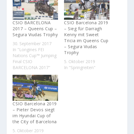
CSIO BARCELONA
CSIO Barcelona 2019
2017 – Queens Cup –
– Sieg für Darragh
Segura Viudas Trophy
Kenny mit Sweet
Tricia im Queens Cup
30. September 2017
– Segura Viudas
In "Longines FEI
Trophy
Nations Cup™ Jumping
Final CSIO
5. Oktober 2019
BARCELONA 2017"
In "Springreiten"
CSIO Barcelona 2019
– Pieter Devos siegt
im Hyundai Cup of
the City of Barcelona
5. Oktober 2019