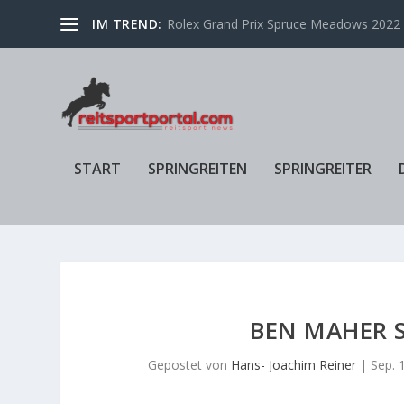
IM TREND:
Rolex Grand Prix Spruce Meadows 2022 f
START
SPRINGREITEN
SPRINGREITER
BEN MAHER S
Gepostet von
Hans- Joachim Reiner
|
Sep. 