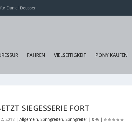
ür Daniel Deusser...
DRESSUR
FAHREN
VIELSEITIGKEIT
PONY KAUFEN
ETZT SIEGESSERIE FORT
12, 2018
|
Allgemein
,
Springreiten
,
Springreiter
|
0
|