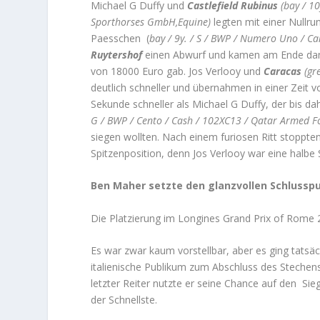
Michael G Duffy und
Castlefield Rubinus
(bay / 10
Sporthorses GmbH,Equine)
legten mit einer Nullr
Paesschen (
bay / 9y. / S / BWP / Numero Uno / Ca
Ruytershof
einen Abwurf und kamen am Ende dami
von 18000 Euro gab. Jos Verlooy und
Caracas
(gre
deutlich schneller und übernahmen in einer Zeit 
Sekunde schneller als Michael G Duffy, der bis 
G / BWP / Cento / Cash / 102XC13 / Qatar Armed F
siegen wollten. Nach einem furiosen Ritt stoppten
Spitzenposition, denn Jos Verlooy war eine halbe
Ben Maher setzte den glanzvollen Schlussp
Die Platzierung im Longines Grand Prix of Rome 
Es war zwar kaum vorstellbar, aber es ging tatsä
italienische Publikum zum Abschluss des Stechens
letzter Reiter nutzte er seine Chance auf den Si
der Schnellste.