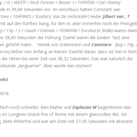
y. / G / WESTF / Rock Forever / Renoir I / 104FE00 / Carl Hanley
unde in 39,68 Sekunden vor. Im Anschluss hatten Constant van
rtani / 104PW65 / Stoeterij Van De Helleleider
) leider
Jilbert van ‚ T
t auf den fünften Rang, für den es aber immerhin noch ein Preisgel
y / 13y. / S / Casall / Colman / 103WV48 / Eurohorse BVBA)
waren dan
von 38,85 Sekunden die Führung. Damit waren die beiden fast eine
dahin geführt hatte. Henrik von Eckermann und
Cantinero
(bay / 16y. 
orces)
ließen von Anfang an keinen Zweifel daran, dass sie hier in Ro
 die Uhren bei einer Zeit von 38,32 Sekunden. Das war natürlich die
 Sekunde „langsamer“. Aber würde das reichen?
unkt
2018:
chlich noch schneller. Ben Maher und
Explosion W
begeisterten das
 im Longines Grand Prix of Rome mit einem glanzvollen Ritt. Als
eg, blieb fehlerfrei und war am Ende mit 37,45 Sekunden mit Abstand