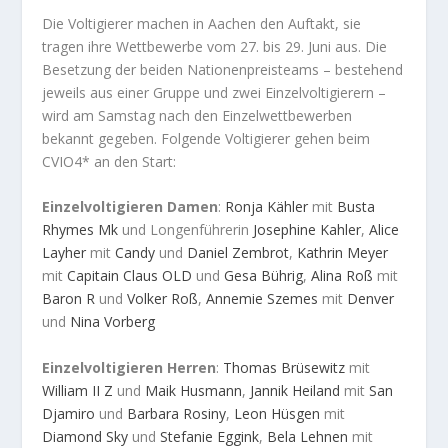
Die Voltigierer machen in Aachen den Auftakt, sie
tragen ihre Wettbewerbe vom 27. bis 29. Juni aus. Die
Besetzung der beiden Nationenpreisteams – bestehend
jeweils aus einer Gruppe und zwei Einzelvoltigierern –
wird am Samstag nach den Einzelwettbewerben
bekannt gegeben. Folgende Voltigierer gehen beim
CVIO4* an den Start:
Einzelvoltigieren Damen
:
Ronja Kähler
mit
Busta
Rhymes Mk
und Longenführerin
Josephine Kahler
,
Alice
Layher
mit
Candy
und
Daniel Zembrot
,
Kathrin Meyer
mit
Capitain Claus OLD
und
Gesa Bührig
,
Alina Roß
mit
Baron R
und
Volker Roß
,
Annemie Szemes
mit
Denver
und
Nina Vorberg
Einzelvoltigieren Herren
:
Thomas Brüsewitz
mit
William II Z
und
Maik Husmann
,
Jannik Heiland
mit
San
Djamiro
und
Barbara Rosiny
,
Leon Hüsgen
mit
Diamond Sky
und
Stefanie Eggink
,
Bela Lehnen
mit