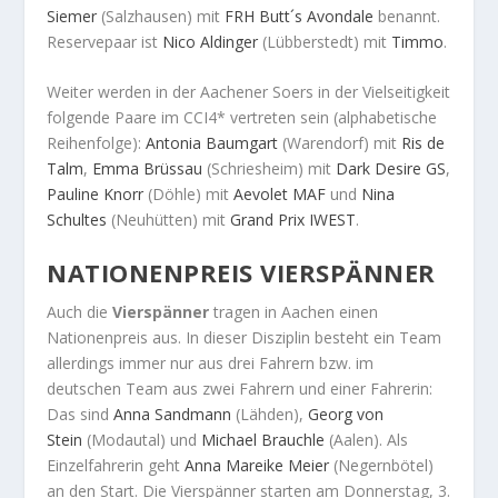
Siemer
(Salzhausen) mit
FRH Butt´s Avondale
benannt.
Reservepaar ist
Nico Aldinger
(Lübberstedt) mit
Timmo
.
Weiter werden in der Aachener Soers in der Vielseitigkeit
folgende Paare im CCI4* vertreten sein (alphabetische
Reihenfolge):
Antonia Baumgart
(Warendorf) mit
Ris de
Talm
,
Emma Brüssau
(Schriesheim) mit
Dark Desire GS
,
Pauline Knorr
(Döhle) mit
Aevolet MAF
und
Nina
Schultes
(Neuhütten) mit
Grand Prix IWEST
.
NATIONENPREIS VIERSPÄNNER
Auch die
Vierspänner
tragen in Aachen einen
Nationenpreis aus. In dieser Disziplin besteht ein Team
allerdings immer nur aus drei Fahrern bzw. im
deutschen Team aus zwei Fahrern und einer Fahrerin:
Das sind
Anna Sandmann
(Lähden),
Georg von
Stein
(Modautal) und
Michael Brauchle
(Aalen). Als
Einzelfahrerin geht
Anna Mareike Meier
(Negernbötel)
an den Start. Die Vierspänner starten am Donnerstag, 3.