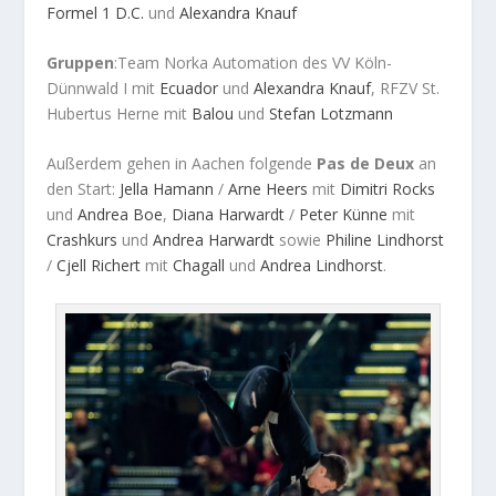
Formel 1 D.C.
und
Alexandra Knauf
Gruppen
:Team Norka Automation des VV Köln-
Dünnwald I mit
Ecuador
und
Alexandra Knauf
, RFZV St.
Hubertus Herne mit
Balou
und
Stefan Lotzmann
Außerdem gehen in Aachen folgende
Pas de Deux
an
den Start:
Jella Hamann
/
Arne Heers
mit
Dimitri Rocks
und
Andrea Boe
,
Diana Harwardt
/
Peter Künne
mit
Crashkurs
und
Andrea Harwardt
sowie
Philine Lindhorst
/
Cjell Richert
mit
Chagall
und
Andrea Lindhorst
.