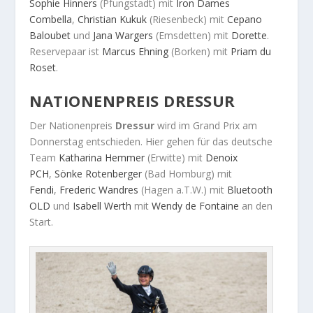
Sophie Hinners
(Pfungstadt) mit
Iron Dames
Combella
,
Christian Kukuk
(Riesenbeck) mit
Cepano
Baloubet
und
Jana Wargers
(Emsdetten) mit
Dorette
.
Reservepaar ist
Marcus Ehning
(Borken) mit
Priam du
Roset
.
NATIONENPREIS DRESSUR
Der Nationenpreis
Dressur
wird im Grand Prix am
Donnerstag entschieden. Hier gehen für das deutsche
Team
Katharina Hemmer
(Erwitte) mit
Denoix
PCH
,
Sönke Rotenberger
(Bad Homburg) mit
Fendi
,
Frederic Wandres
(Hagen a.T.W.) mit
Bluetooth
OLD
und
Isabell Werth
mit
Wendy de Fontaine
an den
Start.