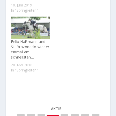
10. Juni 2019
In "Springreiten"
Felix Haßmann und
SL Brazonado wieder
einmal am
schnellsten…
20. Mai 2018
In "Springreiten"
AKTIE: