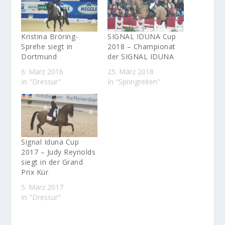
Kristina Bröring-
SIGNAL IDUNA Cup
Sprehe siegt in
2018 – Championat
Dortmund
der SIGNAL IDUNA
6. März 2016
25. März 2018
In "Dressur"
In "Springreiten"
Signal Iduna Cup
2017 – Judy Reynolds
siegt in der Grand
Prix Kür
5. März 2017
In "Dressur"