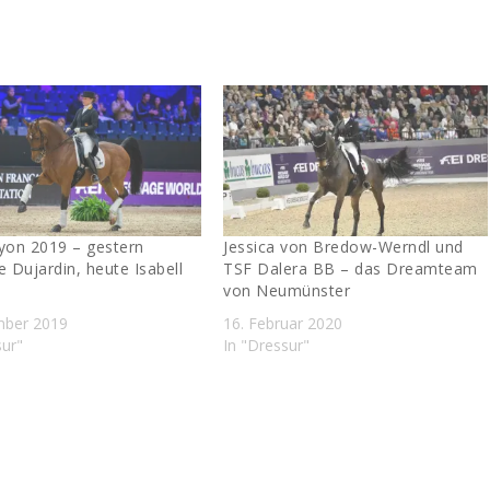
Lyon 2019 – gestern
Jessica von Bredow-Werndl und
e Dujardin, heute Isabell
TSF Dalera BB – das Dreamteam
von Neumünster
mber 2019
16. Februar 2020
sur"
In "Dressur"