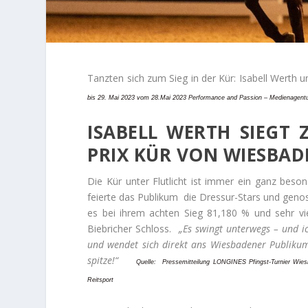
Tanzten sich zum Sieg in der Kür: Isabell Werth
bis 29. Mai 2023 vom 28.Mai 2023 Performance and Passion – Medienagentu
ISABELL WERTH SIEGT
PRIX KÜR VON WIESBAD
Die Kür unter Flutlicht ist immer ein ganz bes
feierte das Publikum die Dressur-Stars und geno
es bei ihrem achten Sieg 81,180 % und sehr vi
Biebricher Schloss.
„Es swingt unterwegs – und ic
und wendet sich direkt ans Wiesbadener Publikum.
spitze!“
Quelle:
Pressemitteilung LONGINES Pfingst-Turnier Wie
Reitsport