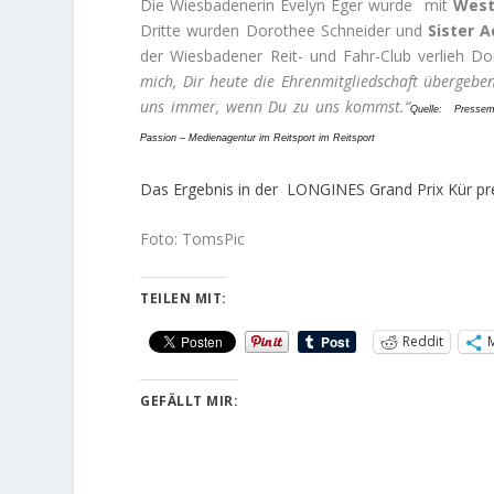
Die Wiesbadenerin Evelyn Eger wurde mit
West
Dritte wurden Dorothee Schneider und
Sister 
der Wiesbadener Reit- und Fahr-Club verlieh Do
mich, Dir heute die Ehrenmitgliedschaft übergeben
uns immer, wenn Du zu uns kommst.“
Quelle:
Pressem
Passion – Medienagentur im Reitsport im Reitsport
Das Ergebnis in der LONGINES Grand Prix Kür pr
Foto: TomsPic
TEILEN MIT:
Reddit
GEFÄLLT MIR: