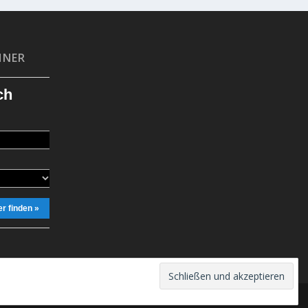
HNER
ch
r finden »