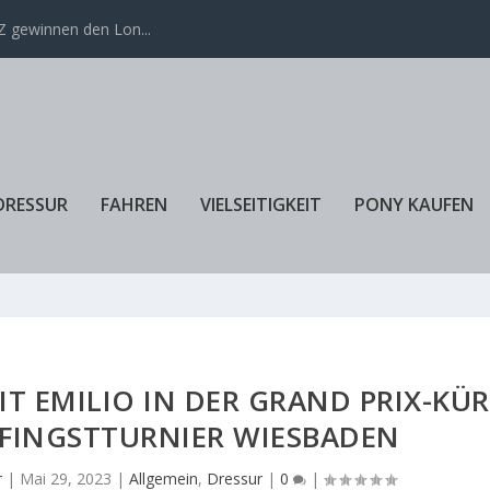
 gewinnen den Lon...
DRESSUR
FAHREN
VIELSEITIGKEIT
PONY KAUFEN
IT EMILIO IN DER GRAND PRIX-KÜR
PFINGSTTURNIER WIESBADEN
r
|
Mai 29, 2023
|
Allgemein
,
Dressur
|
0
|