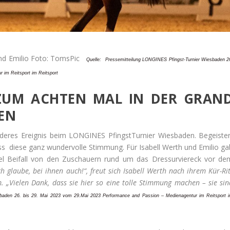
 und Emilio Foto: TomsPic
Quelle:
Pressemitteilung LONGINES Pfingst-Turnier Wiesbaden 2
r im Reitsport im Reitsport
 ZUM ACHTEN MAL IN DER GRAN
EN
onderes Ereignis beim LONGINES PfingstTurnier Wiesbaden. Begeister
ss diese ganz wundervolle Stimmung. Für Isabell Werth und Emilio ga
el Beifall von den Zuschauern rund um das Dressurviereck vor de
h glaube, bei ihnen auch!“, freut sich Isabell Werth nach ihrem Kür-Ri
 „Vielen Dank, dass sie hier so eine tolle Stimmung machen – sie sin
sbaden 26. bis 29. Mai 2023 vom 29.Mai 2023 Performance and Passion – Medienagentur im Reitsport 