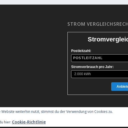
STROM VERGLEICHSREC
Stromverglei
Postleitzahl:
Stromverbrauch pro Jahr:
Anbiete
 Website weiterhin nutzt, stimmst du der Verwendung von Cookies zu.
Cookie-Richtlinie
du hier:
ess