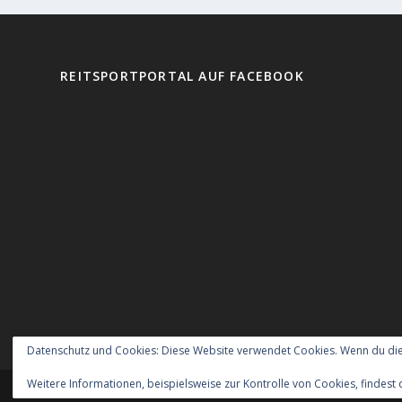
REITSPORTPORTAL AUF FACEBOOK
Datenschutz und Cookies: Diese Website verwendet Cookies. Wenn du die
Weitere Informationen, beispielsweise zur Kontrolle von Cookies, findest 
Entworfen von
| Unterstützt von
Elegant Themes
WordPr