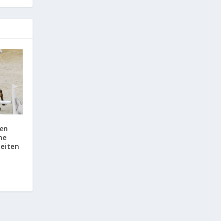
en
he
reiten