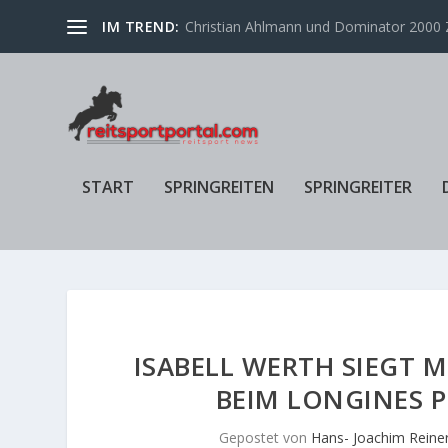
IM TREND:
Christian Ahlmann und Dominator 2000 Z
START
SPRINGREITEN
SPRINGREITER
ISABELL WERTH SIEGT M
BEIM LONGINES 
Gepostet von
Hans- Joachim Reine