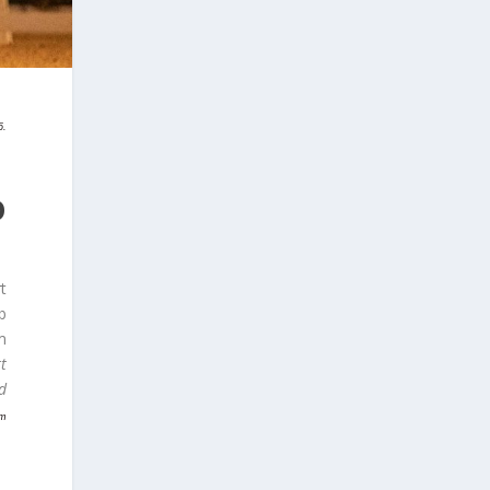
6.
D
t
b
m
tt
d
im