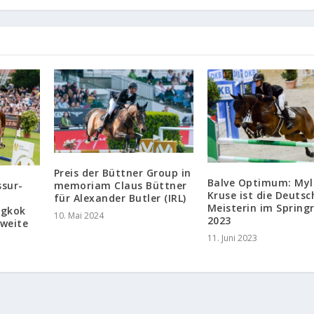
Preis der Büttner Group in
Balve Optimum: Myl
ssur-
memoriam Claus Büttner
Kruse ist die Deutsc
für Alexander Butler (IRL)
Meisterin im Spring
ngkok
10. Mai 2024
2023
zweite
11. Juni 2023