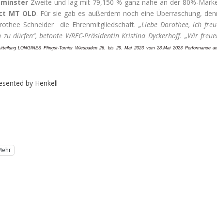
minster
Zweite und lag mit 79,150 % ganz nahe an der 80%-Marke
Act MT OLD
. Für sie gab es außerdem noch eine Überraschung, den
rothee Schneider die Ehrenmitgliedschaft.
„Liebe Dorothee, ich freu
 zu dürfen“, betonte WRFC-Präsidentin Kristina Dyckerhoff. „Wir freue
itteilung LONGINES Pfingst-Turnier Wiesbaden 26. bis 29. Mai 2023 vom 28.Mai 2023 Performance a
esented by Henkell
Mehr