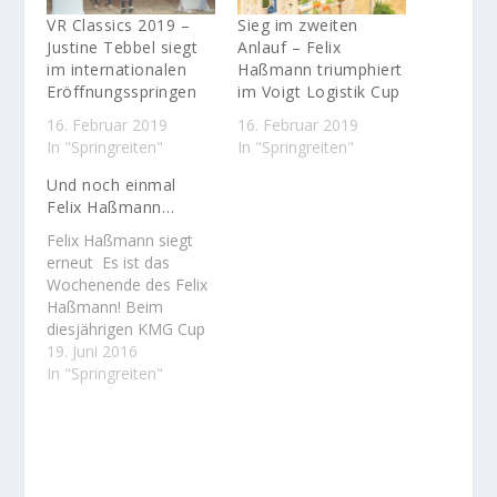
VR Classics 2019 –
Sieg im zweiten
Justine Tebbel siegt
Anlauf – Felix
im internationalen
Haßmann triumphiert
Eröffnungsspringen
im Voigt Logistik Cup
16. Februar 2019
16. Februar 2019
In "Springreiten"
In "Springreiten"
Und noch einmal
Felix Haßmann…
Felix Haßmann siegt
erneut Es ist das
Wochenende des Felix
Haßmann! Beim
diesjährigen KMG Cup
in Sommerstorf reißt
19. Juni 2016
die Siegesserie des
In "Springreiten"
Reiters aus Lienen
scheinbar gar nicht ab.
Felix Haßmann, der in
Sommerstorf in
diesem Jahr bereits