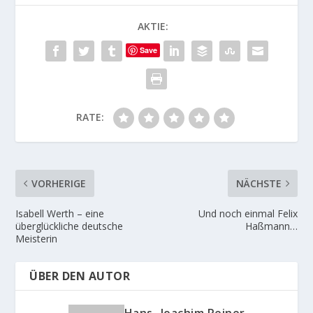
drei Prüfungen für sich
entscheiden konnte,
AKTIE:
setzte sich auch im
Finale der Youngster…
Save
RATE:
VORHERIGE
NÄCHSTE
Isabell Werth – eine
Und noch einmal Felix
überglückliche deutsche
Haßmann…
Meisterin
ÜBER DEN AUTOR
Hans- Joachim Reiner