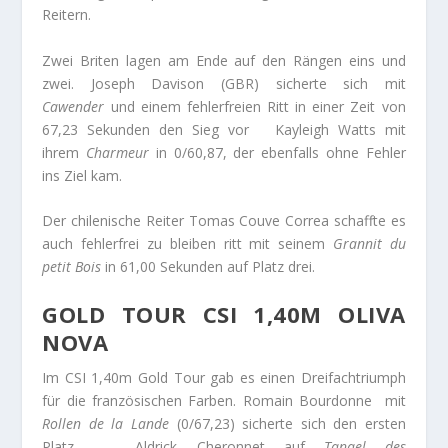
Reitern.
Zwei Briten lagen am Ende auf den Rängen eins und
zwei. Joseph Davison (GBR) sicherte sich mit
Cawender
und einem fehlerfreien Ritt in einer Zeit von
67,23 Sekunden den Sieg vor Kayleigh Watts mit
ihrem
Charmeur
in
0/60,87, der ebenfalls ohne Fehler
ins Ziel kam.
Der chilenische Reiter Tomas Couve Correa schaffte es
auch fehlerfrei zu bleiben ritt mit seinem
Grannit du
petit Bois
in 61,00 Sekunden auf Platz drei.
GOLD TOUR CSI 1,40M OLIVA
NOVA
Im CSI 1,40m Gold Tour gab es einen Dreifachtriumph
für die französischen Farben. Romain Bourdonne mit
Rollen de la Lande
(0/67,23) sicherte sich den ersten
Platz , Aldrick Cheronnet auf
Tanael des