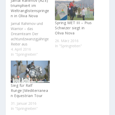
Jamal Rahimov (AZE)
triumphiert im
Weltranglistenspringe
n in Oliva Nova
Spring MET III – Pius
Jamal Rahimov und
Schwizer siegt in
Warrior – das
Oliva Nova
Dreamteam Der
achtundzwanzigjährige
26. März 2016
Reiter aus
In "Springreiten"
Azerbaidshan, der in
4. April 2016
Brüssel lebt, spricht
In "Springreiten"
Azerbaijani, Englisch,
Französisch,
Italienisch,
Portugiesisch, Russisch
und Türkisch, was ihn
zunächst einmal als
Sieg für Ralf
ausgesprochenes
Runge|Mediterranea
Sprachtalent ausweist.
n Equestrian Tour
Aber Rahimov
31. Januar 2016
beherrscht noch eine
In "Springreiten"
weitere Sprache,