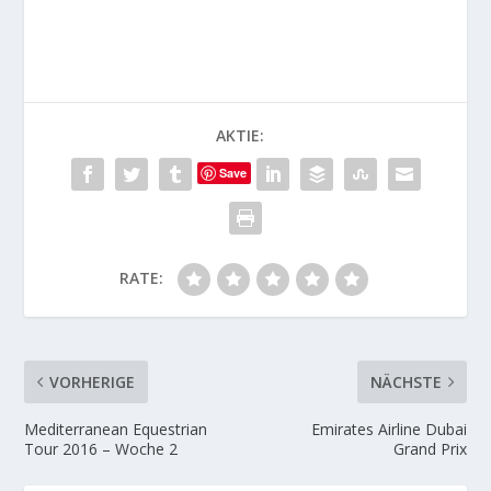
nämlich die seines
Traumpferdes Warrior.
Er selbst sagt, dass
Warrior…
AKTIE:
Save
RATE:
VORHERIGE
NÄCHSTE
Mediterranean Equestrian
Emirates Airline Dubai
Tour 2016 – Woche 2
Grand Prix