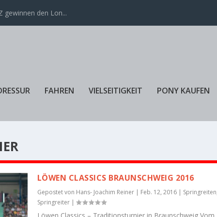
 gewinnen den Lon...
DRESSUR
FAHREN
VIELSEITIGKEIT
PONY KAUFEN
NER
LÖWEN CLASSICS BRAUNSCHWEIG 2016
Gepostet von
Hans- Joachim Reiner
|
Feb. 12, 2016
|
Springreiten
Springreiter
|
Löwen Classics – Traditionsturnier in Braunschweig Vom 