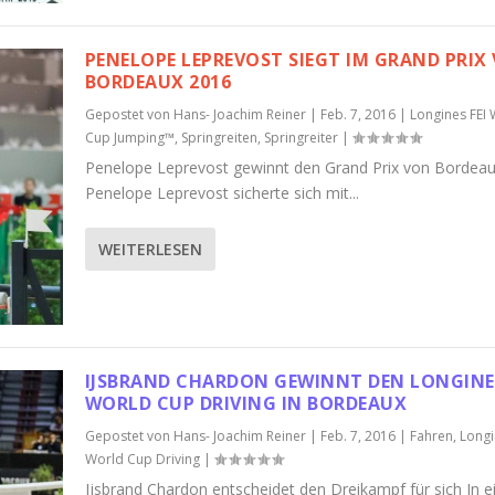
PENELOPE LEPREVOST SIEGT IM GRAND PRIX
BORDEAUX 2016
Gepostet von
Hans- Joachim Reiner
|
Feb. 7, 2016
|
Longines FEI
Cup Jumping™
,
Springreiten
,
Springreiter
|
Penelope Leprevost gewinnt den Grand Prix von Bordea
Penelope Leprevost sicherte sich mit...
WEITERLESEN
IJSBRAND CHARDON GEWINNT DEN LONGINES
WORLD CUP DRIVING IN BORDEAUX
Gepostet von
Hans- Joachim Reiner
|
Feb. 7, 2016
|
Fahren
,
Longi
World Cup Driving
|
Ijsbrand Chardon entscheidet den Dreikampf für sich In 