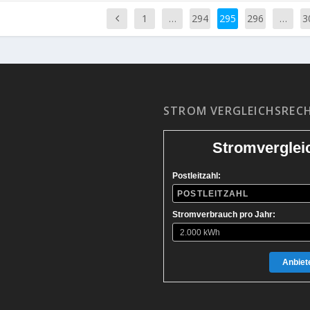
1
…
294
295
296
…
3
STROM VERGLEICHSREC
Stromverglei
Postleitzahl:
Stromverbrauch pro Jahr:
Anbiete