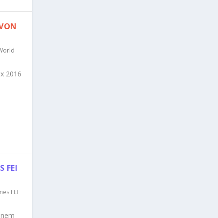
 VON
 World
ux 2016
 FEI
nes FEI
einem