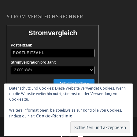
STROM VERGLEICHSRECHNER
Stromvergleich
Postleitzahl:
Stromverbrauch pro Jahr:
Anbieter finden »
Datenschutz und Cookies: Diese Website verwendet Cookies. Wenn
du die Website weiterhin nutzt, stimmst du der Verwendung von
Cookies zu.
Weitere Informationen, beispielsweise zur Kontrolle von Cookies,
Cookie-Richtlinie
findest du hier:
Entworfen von
| Unterstützt von
Elegant Themes
WordPress