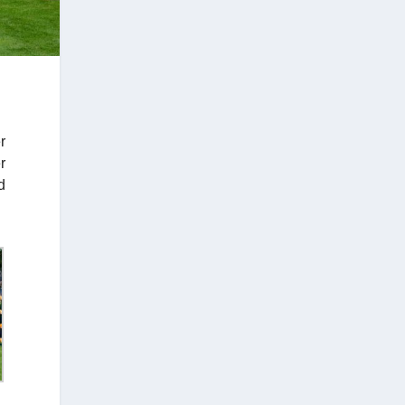
r
r
d