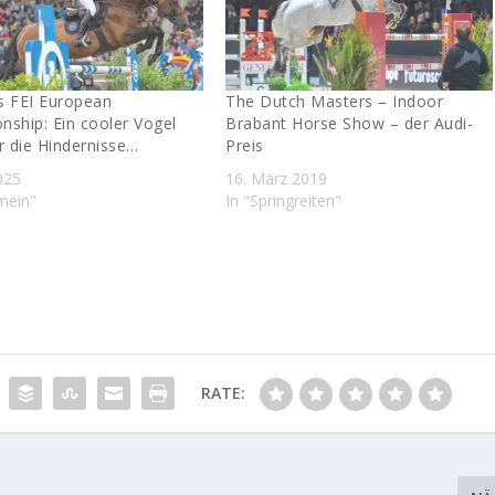
s FEI European
The Dutch Masters – Indoor
ship: Ein cooler Vogel
Brabant Horse Show – der Audi-
r die Hindernisse…
Preis
2025
16. März 2019
emein"
In "Springreiten"
RATE: