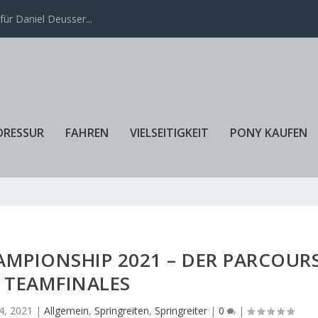
ür Daniel Deusser...
DRESSUR
FAHREN
VIELSEITIGKEIT
PONY KAUFEN
MPIONSHIP 2021 – DER PARCOUR
 TEAMFINALES
4, 2021
|
Allgemein
,
Springreiten
,
Springreiter
|
0
|