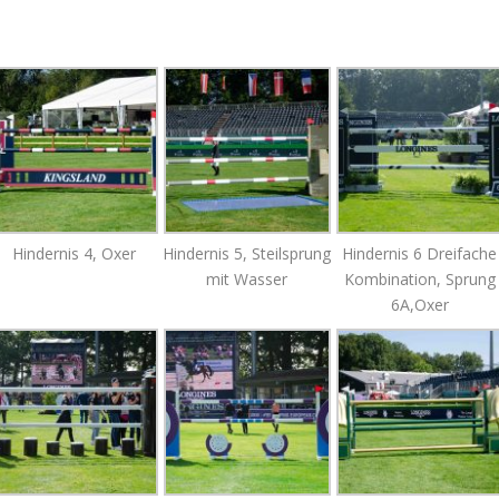
Hindernis 4, Oxer
Hindernis 5, Steilsprung
Hindernis 6 Dreifache
mit Wasser
Kombination, Sprung
6A,Oxer