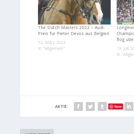
The Dutch Masters 2022 – Audi-
Longine
Preis für Pieter Devos aus Belgien
Champion
flog übe
12. März 2022
In "Allgemein"
19. Juli 
In "Allg
AKTIE:
Save