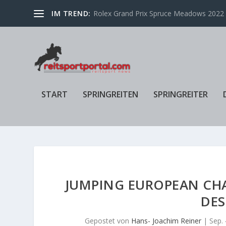
IM TREND:
Rolex Grand Prix Spruce Meadows 2022 f
START
SPRINGREITEN
SPRINGREITER
JUMPING EUROPEAN CHA
DES
Gepostet von
Hans- Joachim Reiner
|
Sep. 