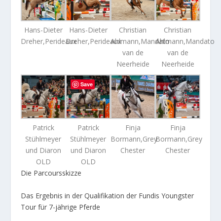
Hans-Dieter
Hans-Dieter
Christian
Christian
Dreher,Perideaux
Dreher,Perideaux
Ahlmann,Mandato
Ahlmann,Mandato
van de
van de
Neerheide
Neerheide
Save
Patrick
Patrick
Finja
Finja
Stühlmeyer
Stühlmeyer
Bormann,Grey
Bormann,Grey
und Diaron
und Diaron
Chester
Chester
OLD
OLD
Die Parcoursskizze
Das Ergebnis in der Qualifikation der Fundis Youngster
Tour für 7-jährige Pferde