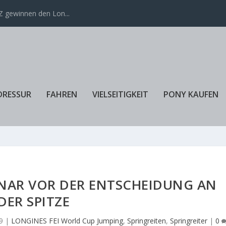
 gewinnen den Lon...
DRESSUR
FAHREN
VIELSEITIGKEIT
PONY KAUFEN
NAR VOR DER ENTSCHEIDUNG AN
DER SPITZE
9
|
LONGINES FEI World Cup Jumping
,
Springreiten
,
Springreiter
|
0