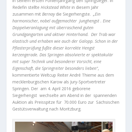
in seinem ersten Fohlenjahrgang den Springsieger. In
Redefin stellte
Hickstead White
in diesem Jahr
zusammen mit
Bernay
die Siegerhengste.
„Ein
harmonischer, nobel aufgemachter
Junghengst . Eine
Doppelveranlagung mit überraschend guten
Grundgangarten und aktiver Hinterhand.
Der Trab war
elastisch und erhaben wie auch der Galopp. Schon in der
Pflasterprüfung fußte dieser korrekte Hengst
kerzengerade. Das Springen absolvierte er spektakulär
mit super Technik und besonderer Vorsicht, eine
Eigenschaft, die Springreiter besonders lieben“
,
kommentierte Weltcup Reiter André Thieme aus dem
mecklenburgischen Karow als Jury-Sportvertreter
Springen. Der
am 4. April 2016 geborene
Siegerhengst
wechselte am Abend in der
spannenden
Auktion als Preisspitze für
70.000 Euro zur
Sächsischen
Gestütsverwaltung nach Moritzburg.