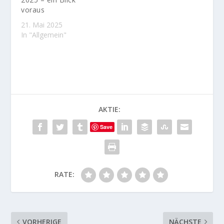
Regel geschoren sind,
voraus
möglichst gute
21. Mai 2025
Bedingungen…
In "Allgemein"
AKTIE:
Save
RATE:
VORHERIGE
NÄCHSTE