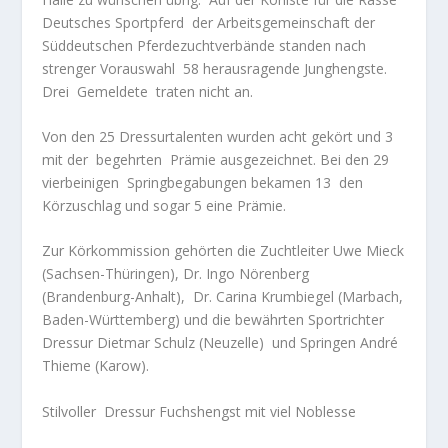
Deutsches Sportpferd
der Arbeitsgemeinschaft der
Süddeutschen Pferdezuchtverbände
standen nach
strenger Vorauswahl
58 herausragende Junghengste.
Drei
Gemeldete
traten nicht an.
Von den 25 Dressurtalenten wurden acht gekört und 3
mit der
begehrten
Prämie ausgezeichnet. Bei den 29
vierbeinigen
Springbegabungen bekamen 13
den
Körzuschlag und sogar 5 eine Prämie.
Zur Körkommission gehörten die Zuchtleiter Uwe Mieck
(Sachsen-Thüringen), Dr. Ingo Nörenberg
(Brandenburg-Anhalt),
Dr. Carina Krumbiegel (Marbach,
Baden-Württemberg) und die bewährten Sportrichter
Dressur Dietmar Schulz (Neuzelle)
und Springen André
Thieme (Karow).
Stilvoller
Dressur Fuchshengst mit viel Noblesse