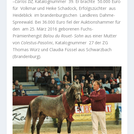
–Carlos DZ,
Katalognummer
39. Er brachte
50.000 Euro
für
Volkmar und Heike Schadock, Erfolgszüchter
aus
Heideblick
im brandenburgischen
Landkreis Dahme-
Spreewald. Bei 36.000 Euro fiel der Auktionshammer für
den
am 25. März 2016 geborenen Fuchs-
Prämienhengst
Balou du Rouet- Sohn
aus einer Mutter
von
Colestus-Pasolini
, Katalognummer
27 der ZG
Thomas Würz und Claudia Füssel aus Schwarzbach
(Brandenburg).