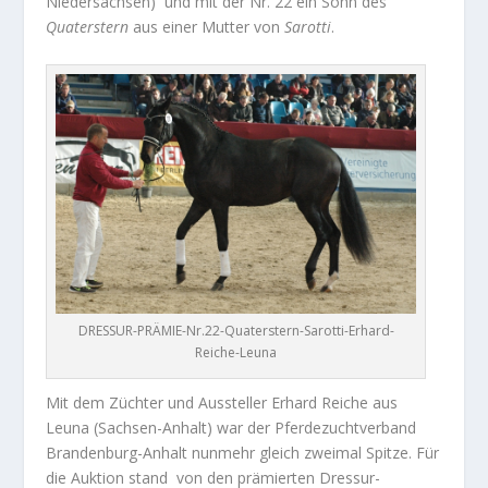
Niedersachsen)
und mit der Nr. 22 ein Sohn des
Quaterstern
aus einer Mutter von
Sarotti
.
DRESSUR-PRÄMIE-Nr.22-Quaterstern-Sarotti-Erhard-
Reiche-Leuna
Mit dem Züchter und Aussteller Erhard Reiche aus
Leuna (Sachsen-Anhalt) war der
Pferdezuchtverband
Brandenburg-Anhalt nunmehr gleich zweimal Spitze.
Für
die Auktion stand
von den prämierten Dressur-