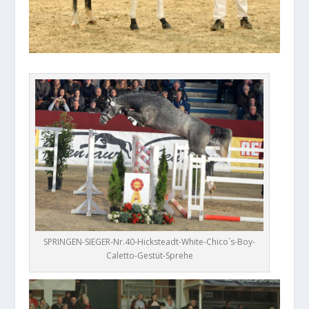
SPRINGEN-SIEGER-Nr.40-Hicksteadt-White-Chico´s-Boy-
Caletto-Gestüt-Sprehe