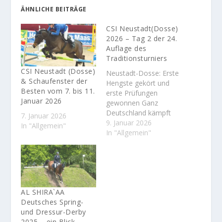
ÄHNLICHE BEITRÄGE
CSI Neustadt(Dosse)
2026 – Tag 2 der 24.
Auflage des
Traditionsturniers
CSI Neustadt (Dosse)
Neustadt-Dosse: Erste
& Schaufenster der
Hengste gekört und
Besten vom 7. bis 11.
erste Prüfungen
Januar 2026
gewonnen Ganz
Deutschland kämpft
7. Januar 2026
mit Schnee und Eis,
9. Januar 2026
In "Allgemein"
strengem Frost und
In "Allgemein"
eisigem Wind. Auch in
Neustadt prägte der
Wintereinbruch das
Bild. Aber der
Veranstalter hatte
vorgesorgt. Die
AL SHIRA`AA
Stallzelte werden
Deutsches Spring-
beheizt, um den
und Dressur-Derby
Pferden, die ja in der
2025 – ein Blick