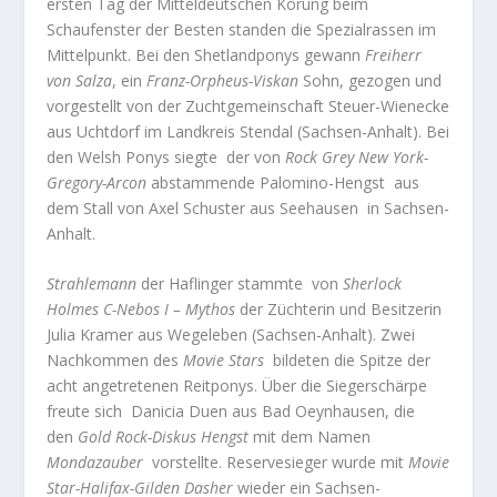
ersten Tag der Mitteldeutschen Körung beim
Schaufenster der Besten standen die Spezialrassen im
Mittelpunkt. Bei den Shetlandponys gewann
Freiherr
von Salza
, ein
Franz-Orpheus-Viskan
Sohn, gezogen und
vorgestellt von der Zuchtgemeinschaft Steuer-Wienecke
aus Uchtdorf im Landkreis Stendal (Sachsen-Anhalt). Bei
den Welsh Ponys siegte
der von
Rock Grey New York-
Gregory-Arcon
abstammende Palomino-Hengst
aus
dem Stall von Axel Schuster aus Seehausen
in Sachsen-
Anhalt.
Strahlemann
der Haflinger stammte
von
Sherlock
Holmes C-Nebos I – Mythos
der Züchterin und Besitzerin
Julia Kramer aus Wegeleben (Sachsen-Anhalt). Zwei
Nachkommen des
Movie Stars
bildeten die Spitze der
acht angetretenen Reitponys. Über die Siegerschärpe
freute sich
Danicia Duen aus Bad Oeynhausen, die
den
Gold Rock-Diskus Hengst
mit dem Namen
Mondazauber
vorstellte. Reservesieger wurde mit
Movie
Star-Halifax-Gilden Dasher
wieder ein Sachsen-