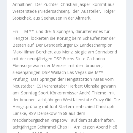
Anhaltiner.
Der Züchter
Christian Jasper
kommt aus
Westerstede (Niedersachsen),
der
Aussteller, Holger
Stoischek, aus Seehausen in der Altmark.
Ein
M **
und d
rei S Springen, darunter eines für
Hengste, lockerten die Körung beim Schaufenster der
Besten auf. Der Brandenburger Ex Landeschampion
Max-Hilmar Borchert aus Menz
siegte am Sonnabend
mit der neunjährigen DSP Fuchs Stute Catharina.
Ebenso gewann der Menzer
mit dem braunen,
siebenjährigen DSP Wallach Las Vegas die M**
Prüfung.
Das Springen der Hengststation Maas vom
Neustädter
CSI Veranstalter Herbert Ulonska gewann
am
Sonntag Sport Körkommissar André Thieme
mit
der braunen, achtjährigen Westfalenstute Crazy Girl. Die
Hengstprüfung mit fünf Startern
entschied Christoph
Lanske, RSV Dersekow 1968 aus dem
mecklenburgischen Krepsow,
auf dem zauberhaften,
achtjährigen Schimmel Chap II.
Am letzten Abend hieß