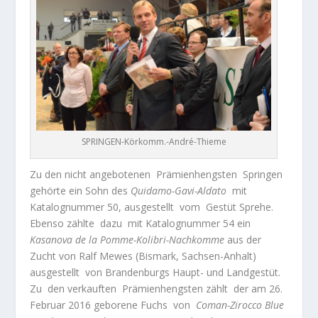
SPRINGEN-Körkomm.-André-Thieme
Zu den nicht angebotenen
Prämienhengsten
Springen
gehörte ein Sohn des
Quidamo-Gavi-Aldato
mit
Katalognummer 50, ausgestellt
vom
Gestüt Sprehe.
Ebenso zählte
dazu
mit Katalognummer 54 ein
Kasanova de la Pomme-Kolibri-Nachkomme
aus der
Zucht von Ralf Mewes (Bismark, Sachsen-Anhalt)
ausgestellt
von Brandenburgs Haupt- und Landgestüt.
Zu
den verkauften
Prämienhengsten zählt
der am 26.
Februar 2016 geborene Fuchs
von
Coman-Zirocco Blue