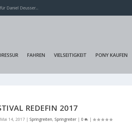
ür Daniel Deusser...
DRESSUR
FAHREN
VIELSEITIGKEIT
PONY KAUFEN
STIVAL REDEFIN 2017
Mai 14, 2017
|
Springreiten
,
Springreiter
|
0
|