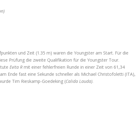
on)
fpunkten und Zeit (1.35 m) waren die Youngster am Start. Für die
se Prüfung die zweite Qualifikation für die Youngster Tour.
Stute
Evita R
mit einer fehlerfreien Runde in einer Zeit von 61,34
m Ende fast eine Sekunde schneller als Michael Christofoletti (ITA),
r wurde Tim Rieskamp-Goedeking (
Calida Lauda)
.