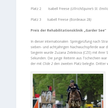
Platz 2 Isabell Freese (
UllrichEquine’s St. Emili
Platz 3 Isabell Freese (Bordeaux 28
)
Preis der Rehabilitationsklinik „Garder See“
In dieser internationalen Springprüfung nach Stra
sieben- und achtjährigen Nachwuchspferde war die
Siegerin wurde Zuzana Zelinkova (CZE) mit ihrer 
Sekunden. Die junge Reiterin aus Tschechien war a
der mit
Clide 2
den zweiten Platz belegte. Dritte