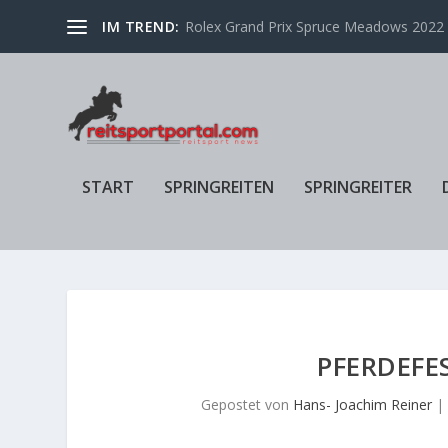
IM TREND:
Rolex Grand Prix Spruce Meadows 2022 f
START
SPRINGREITEN
SPRINGREITER
PFERDEFE
Gepostet von
Hans- Joachim Reiner
|