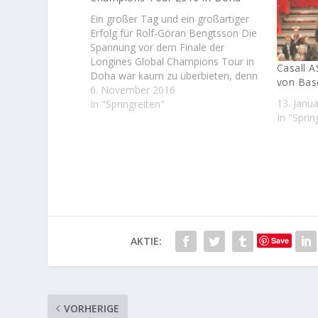
Ein großer Tag und ein großartiger
Erfolg für Rolf-Göran Bengtsson Die
Spannung vor dem Finale der
Longines Global Champions Tour in
Casall 
Doha war kaum zu überbieten, denn
von Bas
im Kampf um den Gesamtsieg lagen
6. November 2016
13. Janu
Rolf-Göran-Bengtsson (SWE) und
In "Springreiten"
In "Sprin
Edwina Tops-Alexander (AUS) vor
dem alles entscheidenden Longines
Grand Prix von Doha nur ganze…
AKTIE:
Save
VORHERIGE