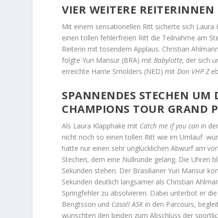
VIER WEITERE REITERINNEN
Mit einem sensationellen Ritt sicherte sich Laura
einen tollen fehlerfreien Ritt die Teilnahme am S
Reiterin mit tosendem Applaus. Christian Ahlman
folgte Yuri Mansur (BRA) mit
Babylotte,
der sich u
erreichte Harrie Smolders (NED) mit
Don VHP Z
eb
SPANNENDES STECHEN UM D
CHAMPIONS TOUR GRAND P
Als Laura Klapphake mit
Catch me if you can
in de
nicht noch so einen tollen Ritt wie im Umlauf wü
hatte nur einen sehr unglücklichen Abwurf am vor
Stechen, dem eine Nullrunde gelang. Die Uhren bl
Sekunden stehen. Der Brasilianer Yuri Mansur kon
Sekunden deutlich langsamer als Christian Ahlma
Springfehler zu absolvieren. Dabei unterbot er 
Bengtsson und
Casall ASK
in den Parcours, begle
wünschten den beiden zum Abschluss der sportlic