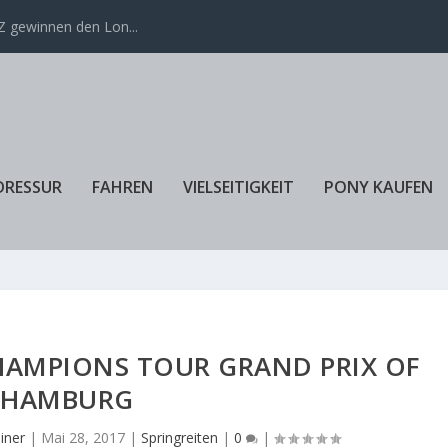
 gewinnen den Lon...
DRESSUR
FAHREN
VIELSEITIGKEIT
PONY KAUFEN
HAMPIONS TOUR GRAND PRIX OF
HAMBURG
iner
|
Mai 28, 2017
|
Springreiten
|
0
|