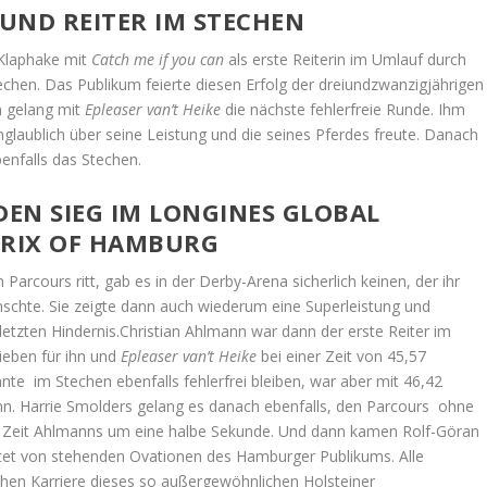
 UND REITER IM STECHEN
 Klaphake mit
Catch me if you can
als erste Reiterin im Umlauf durch
techen. Das Publikum feierte diesen Erfolg der dreiundzwanzigjährigen
n gelang mit
Epleaser van’t Heike
die nächste fehlerfreie Runde. Ihm
nglaublich über seine Leistung und die seines Pferdes freute. Danach
enfalls das Stechen.
EN SIEG IM LONGINES GLOBAL
RIX OF HAMBURG
n Parcours ritt, gab es in der Derby-Arena sicherlich keinen, der ihr
nschte. Sie zeigte dann auch wiederum eine Superleistung und
letzten Hindernis.Christian Ahlmann war dann der erste Reiter im
ieben für ihn und
Epleaser van’t Heike
bei einer Zeit von 45,57
nte im Stechen ebenfalls fehlerfrei bleiben, war aber mit 46,42
nn. Harrie Smolders gelang es danach ebenfalls, den Parcours ohne
die Zeit Ahlmanns um eine halbe Sekunde. Und dann kamen Rolf-Göran
itet von stehenden Ovationen des Hamburger Publikums. Alle
hen Karriere dieses so außergewöhnlichen Holsteiner