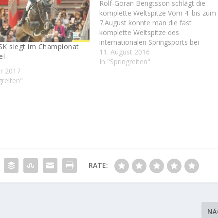
Rolf-Göran Bengtsson schlägt die
komplette Weltspitze Vom 4. bis zum
7.August konnte man die fast
komplette Weltspitze des
internationalen Springsports bei
ASK siegt im Championat
zwölften Etappe der Global
11. August 2016
el
Championstour in Valkenswaard bei
In "Springreiten"
ar 2017
ihrer Generalprobe für Olympia
greiten"
bewundern. Neben dem gesamten
deutschen Olympiateam waren fast
alle amerikanischen Topreiter, die
Einzelolympiasieger Eric Lamaze
(CAN) und…
RATE:
NÄ