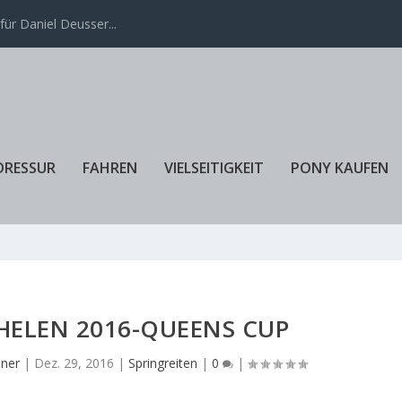
ür Daniel Deusser...
DRESSUR
FAHREN
VIELSEITIGKEIT
PONY KAUFEN
HELEN 2016-QUEENS CUP
iner
|
Dez. 29, 2016
|
Springreiten
|
0
|