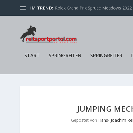
IM TREND:
Rolex Grand Prix Spruce Meadows 2022 f
START
SPRINGREITEN
SPRINGREITER
JUMPING MEC
Gepostet von
Hans- Joachim Re