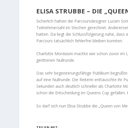
ELISA STRUBBE – DIE „QUE
Sicherlich hatten die Parcoursdesigner Lucien S
Teilnehmerzahl im Stechen gerechnet. Andererseit
hatten. Da liegt die Schlussfolgerung nahe, dass 
Parcours tatsächlich fehlerfrei bleiben konnten.
Charlotte Mordasini machte wie schon zuvor im U
gerittenen Nullrunde.
Das sehr begeisterungsfähige Publikum begrüßte d
auf eine Nullrunde. Die Reiterin enttäuschte ihr P
Sekunden auch deutlich schneller als Charlotte Mo
schon die Entscheidung im Queens Cup gefallen. Ke
So darf sich nun Elisa Strubbe die „Queen von Mec
TEILEN MIT: