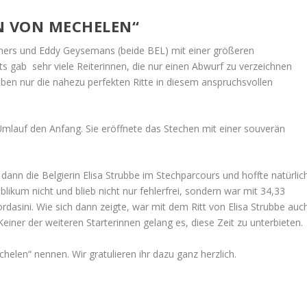
EN VON MECHELEN“
omers und Eddy Geysemans (beide BEL) mit einer größeren
s gab sehr viele Reiterinnen, die nur einen Abwurf zu verzeichnen
eben nur die nahezu perfekten Ritte in diesem anspruchsvollen
mlauf den Anfang. Sie eröffnete das Stechen mit einer souverän
ann die Belgierin Elisa Strubbe im Stechparcours und hoffte natürlic
ublikum nicht und blieb nicht nur fehlerfrei, sondern war mit 34,33
rdasini. Wie sich dann zeigte, war mit dem Ritt von Elisa Strubbe auc
iner der weiteren Starterinnen gelang es, diese Zeit zu unterbieten.
helen“ nennen. Wir gratulieren ihr dazu ganz herzlich.