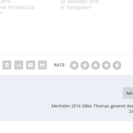
r 2016
29. Dezember 2016
ines FEI World Cup
In "Springreiten"
™"
RATE:
NÄ
Mechelen 2016 Gilles Thomas gewinnt d
Ze