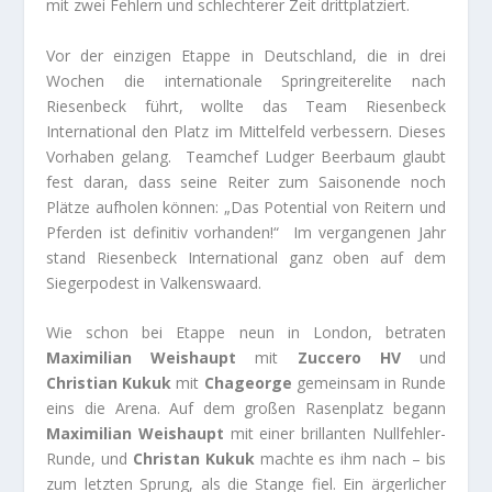
mit zwei Fehlern und schlechterer Zeit drittplatziert.
Vor der einzigen Etappe in Deutschland, die in drei
Wochen die internationale Springreiterelite nach
Riesenbeck führt, wollte das Team Riesenbeck
International den Platz im Mittelfeld verbessern. Dieses
Vorhaben gelang. Teamchef Ludger Beerbaum glaubt
fest daran, dass seine Reiter zum Saisonende noch
Plätze aufholen können: „Das Potential von Reitern und
Pferden ist definitiv vorhanden!“ Im vergangenen Jahr
stand Riesenbeck International ganz oben auf dem
Siegerpodest in Valkenswaard.
Wie schon bei Etappe neun in London, betraten
Maximilian Weishaupt
mit
Zuccero HV
und
Christian Kukuk
mit
Chageorge
gemeinsam in Runde
eins die Arena. Auf dem großen Rasenplatz begann
Maximilian Weishaupt
mit einer brillanten Nullfehler-
Runde, und
Christan Kukuk
machte es ihm nach – bis
zum letzten Sprung, als die Stange fiel. Ein ärgerlicher