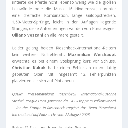
irritierte die Pferde nicht, ebenso wenig wie die großen
Leinwände oder die Musik. 16 Hindernisse, darunter
eine dreifache Kombination, lange Galoppstrecken,
1,60-Meter-Sprünge, leicht in den Auflagen liegende
Stangen; diese Anforderungen wurden von Kursdesigner
Ulliano Vezzani
an alle Paare gestellt.
Leider gelang beiden Riesenbeck-International-Reitern
kein weiterer Nullfehlerritt.
Maximilian Weishaupt
erwischte es bei einem Steilsprung kurz vor Schluss,
Christian Kukuk
hatte einen Fehler an einem luftig
gebauten Oxer. Mit insgesamt 12 Fehlerpunkten
platzierten sie sich auf Platz neun.
Quelle: Pressemitteilung Riesenbeck International-Susanne
Strübel Prague Lions gewinnen die GCL-Etappe in Valkenswaard
– Vor der Etappe in Riesenbeck rangiert das Team Riesenbeck
International auf Platz sechs vom 22.August 2025
Fotos: © Silvia und Hans-Joachim Reiner