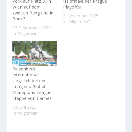
York auf Platz 3, in
Halbfinale der Prague
Wien auf dem
Playoffs!
zweiten Rang und in
3. November 2025
Rom ?
In "Allgemein"
27. September 2025
In "Allgemein"
Riesenbeck
International
siegreich bei der
Longines Global
Champions League-
Etappe von Cannes
10. Juni 2023
In "Allgemein"